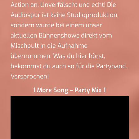
Action an: Unverfälscht und echt! Die
Audiospur ist keine Studioproduktion,
sondern wurde bei einem unser
aktuellen Bühnenshows direkt vom
Mischpult in die Aufnahme
übernommen. Was du hier hörst,
bekommst du auch so für die Partyband.
Versprochen!
1 More Song – Party Mix 1