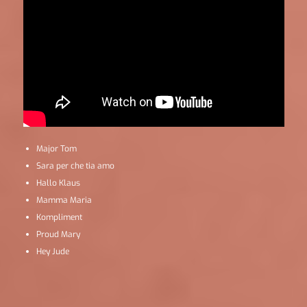
Major Tom
Sara per che tia amo
Hallo Klaus
Mamma Maria
Kompliment
Proud Mary
Hey Jude