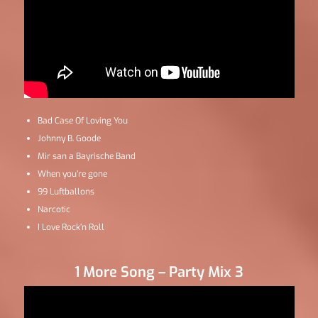
Bad Case Of Loving You
Johnny B. Goode
Mir san a Bayrische Band
When you’re gone
99 Luftballons
Narcotic
I Love Rock’n Roll
1 More Song – Party Mix 3