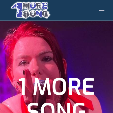
1 MORE
SONG