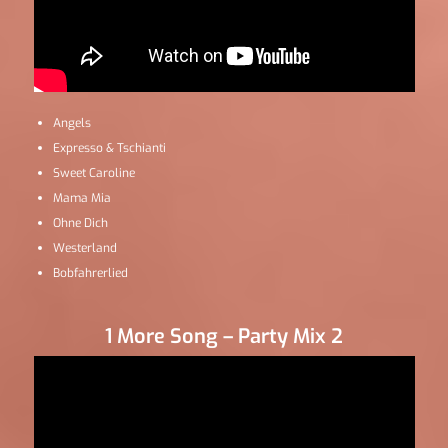
Angels
Expresso & Tschianti
Sweet Caroline
Mama Mia
Ohne Dich
Westerland
Bobfahrerlied
1 More Song – Party Mix 2