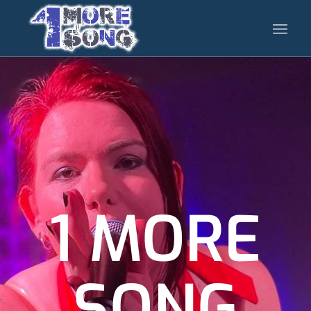
1 MORE
SONG