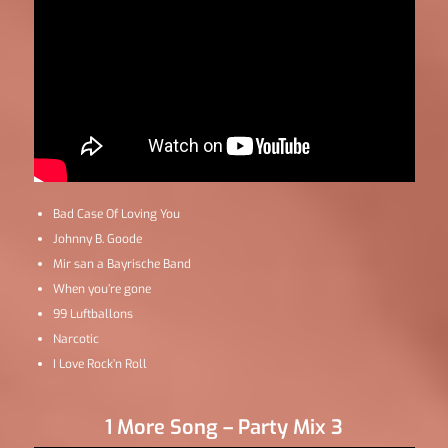
Bad Case Of Loving You
Johnny B. Goode
Mir san a Bayrische Band
When you’re gone
99 Luftballons
Narcotic
I Love Rock’n Roll
1 More Song – Party Mix 3