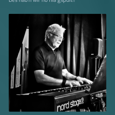
Des hab’n wir no nia gspuit!!