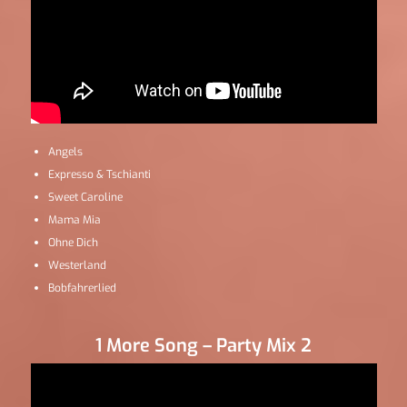
Angels
Expresso & Tschianti
Sweet Caroline
Mama Mia
Ohne Dich
Westerland
Bobfahrerlied
1 More Song – Party Mix 2