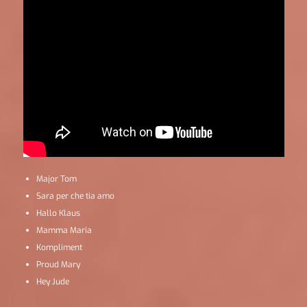
Major Tom
Sara per che tia amo
Hallo Klaus
Mamma Maria
Kompliment
Proud Mary
Hey Jude