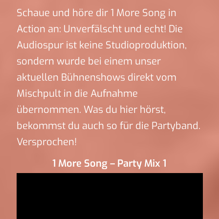
Schaue und höre dir 1 More Song in
Action an: Unverfälscht und echt! Die
Audiospur ist keine Studioproduktion,
sondern wurde bei einem unser
aktuellen Bühnenshows direkt vom
Mischpult in die Aufnahme
übernommen. Was du hier hörst,
bekommst du auch so für die Partyband.
Versprochen!
1 More Song – Party Mix 1