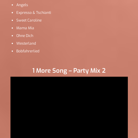
Angels
Expresso & Tschianti
Sweet Caroline
Mama Mia
Ohne Dich
Westerland
Bobfahrerlied
1 More Song – Party Mix 2