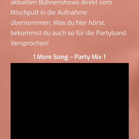
aktuellen Bühnenshows direkt vom
Mischpult in die Aufnahme
übernommen. Was du hier hörst,
bekommst du auch so für die Partyband.
Versprochen!
1 More Song – Party Mix 1