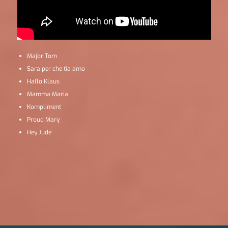
Major Tom
Sara per che tia amo
Hallo Klaus
Mamma Maria
Kompliment
Proud Mary
Hey Jude