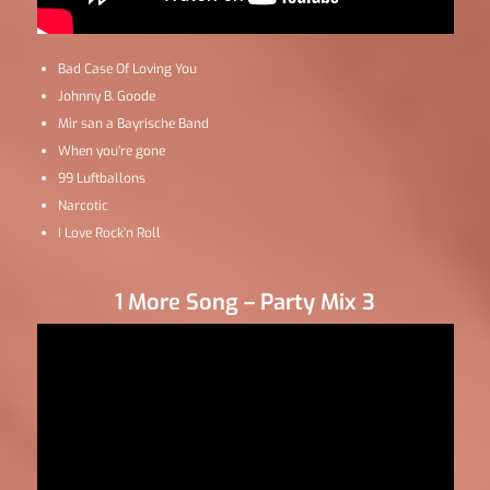
Bad Case Of Loving You
Johnny B. Goode
Mir san a Bayrische Band
When you’re gone
99 Luftballons
Narcotic
I Love Rock’n Roll
1 More Song – Party Mix 3