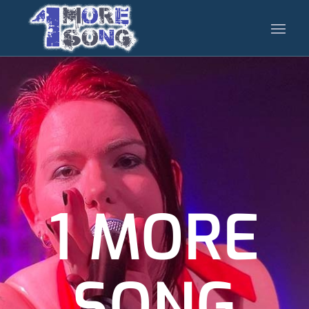
1 MORE
SONG