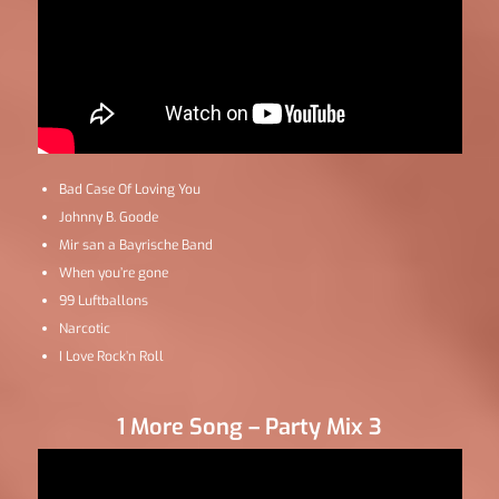
Bad Case Of Loving You
Johnny B. Goode
Mir san a Bayrische Band
When you’re gone
99 Luftballons
Narcotic
I Love Rock’n Roll
1 More Song – Party Mix 3