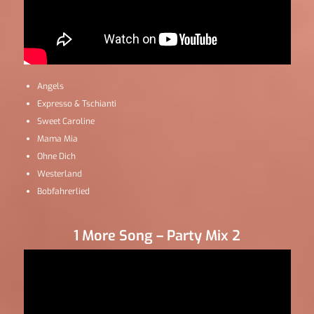
Angels
Expresso & Tschianti
Sweet Caroline
Mama Mia
Ohne Dich
Westerland
Bobfahrerlied
1 More Song – Party Mix 2