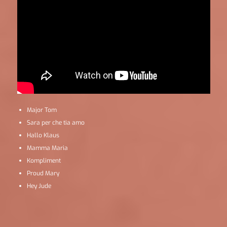
Major Tom
Sara per che tia amo
Hallo Klaus
Mamma Maria
Kompliment
Proud Mary
Hey Jude