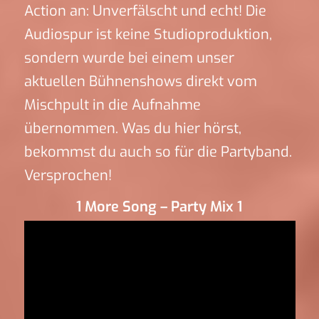
Action an: Unverfälscht und echt! Die
Audiospur ist keine Studioproduktion,
sondern wurde bei einem unser
aktuellen Bühnenshows direkt vom
Mischpult in die Aufnahme
übernommen. Was du hier hörst,
bekommst du auch so für die Partyband.
Versprochen!
1 More Song – Party Mix 1