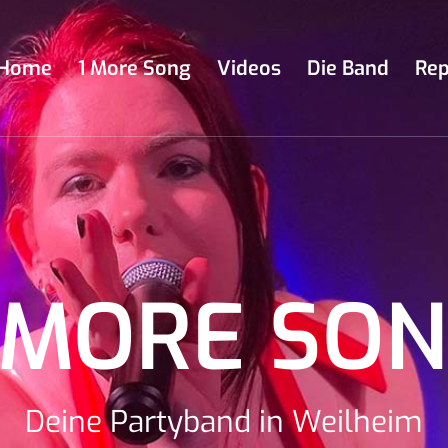
Home
1 More Song
Videos
Die Band
Rep
 MORE SO
Deine Partyband in Weilheim