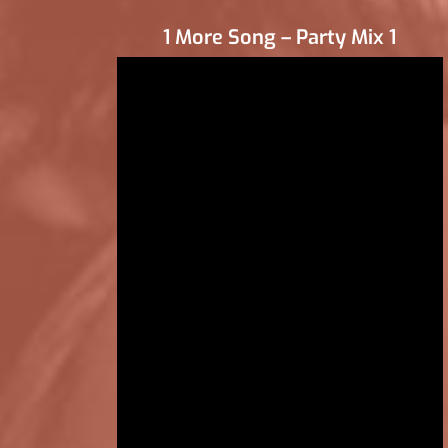
1 More Song – Party Mix 1