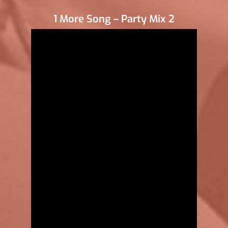
1 More Song – Party Mix 2