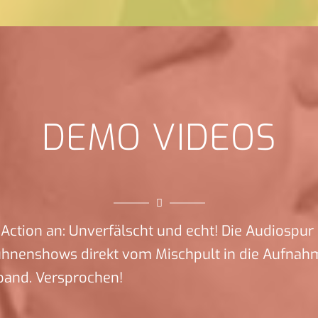
DEMO VIDEOS
Action an: Unverfälscht und echt! Die Audiospur 
ühnenshows direkt vom Mischpult in die Aufnah
band. Versprochen!