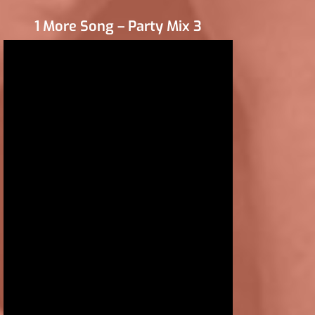
1 More Song – Party Mix 3