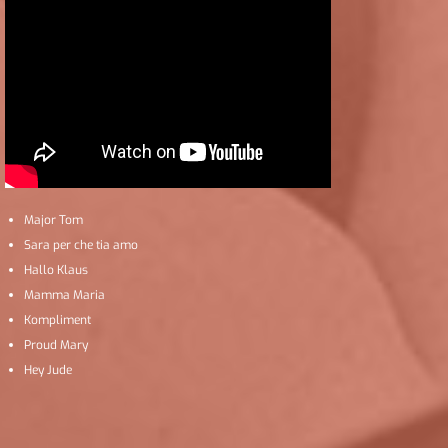
Major Tom
Sara per che tia amo
Hallo Klaus
Mamma Maria
Kompliment
Proud Mary
Hey Jude