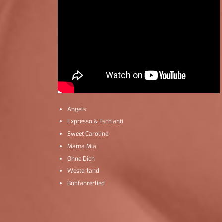
Angels
Expresso & Tschianti
Sweet Caroline
Mama Mia
Ohne Dich
Westerland
Bobfahrerlied