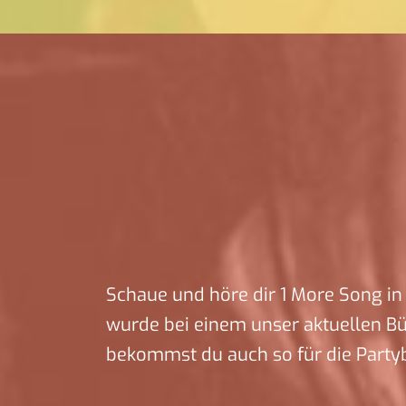
Schaue und höre dir 1 More Song in 
wurde bei einem unser aktuellen B
bekommst du auch so für die Party