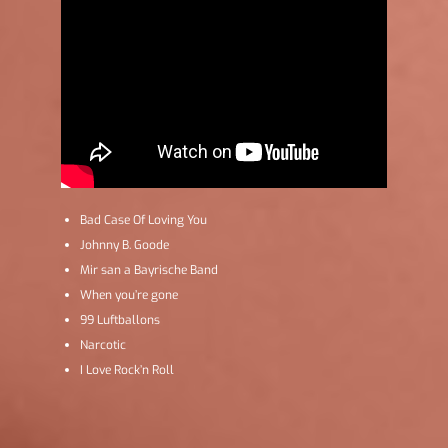
Bad Case Of Loving You
Johnny B. Goode
Mir san a Bayrische Band
When you’re gone
99 Luftballons
Narcotic
I Love Rock’n Roll