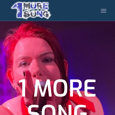
1 MORE
SONG