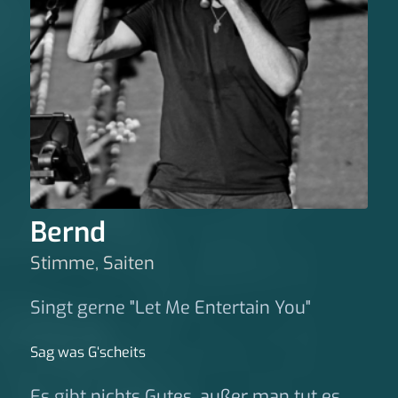
Bernd
Stimme, Saiten
Singt gerne "Let Me Entertain You"
Sag was G‘scheits
Es gibt nichts Gutes, außer man tut es.