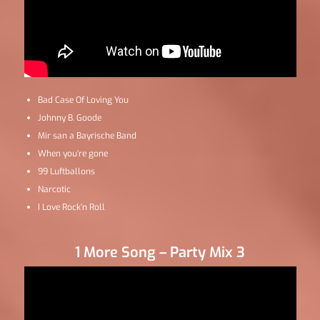
Bad Case Of Loving You
Johnny B. Goode
Mir san a Bayrische Band
When you’re gone
99 Luftballons
Narcotic
I Love Rock’n Roll
1 More Song – Party Mix 3