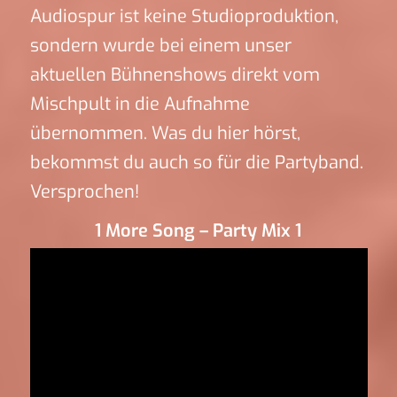
Audiospur ist keine Studioproduktion,
sondern wurde bei einem unser
aktuellen Bühnenshows direkt vom
Mischpult in die Aufnahme
übernommen. Was du hier hörst,
bekommst du auch so für die Partyband.
Versprochen!
1 More Song – Party Mix 1