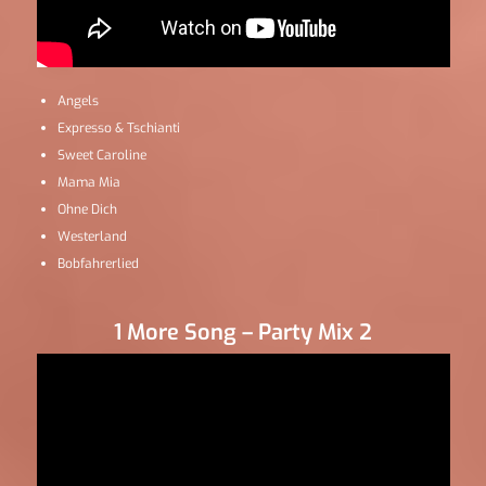
Angels
Expresso & Tschianti
Sweet Caroline
Mama Mia
Ohne Dich
Westerland
Bobfahrerlied
1 More Song – Party Mix 2