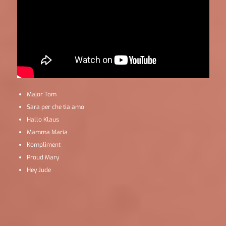
Major Tom
Sara per che tia amo
Hallo Klaus
Mamma Maria
Kompliment
Proud Mary
Hey Jude