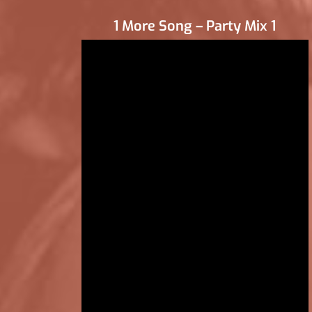
1 More Song – Party Mix 1