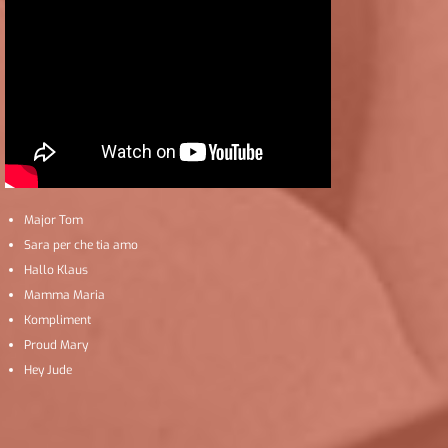
Major Tom
Sara per che tia amo
Hallo Klaus
Mamma Maria
Kompliment
Proud Mary
Hey Jude