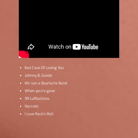
Bad Case Of Loving You
Johnny B. Goode
Mir san a Bayrische Band
When you’re gone
99 Luftballons
Narcotic
I Love Rock’n Roll