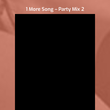
1 More Song – Party Mix 2