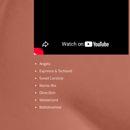
Angels
Expresso & Tschianti
Sweet Caroline
Mama Mia
Ohne Dich
Westerland
Bobfahrerlied