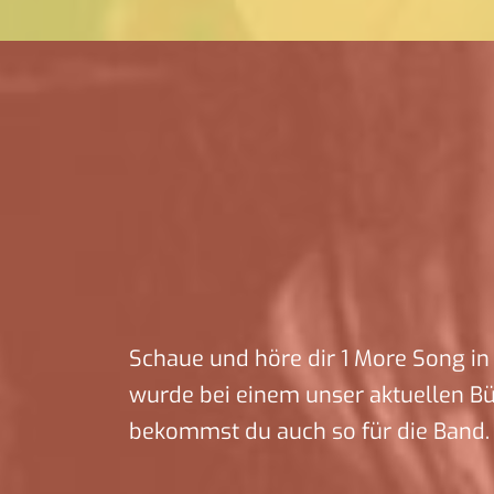
Schaue und höre dir 1 More Song in 
wurde bei einem unser aktuellen B
bekommst du auch so für die Band.