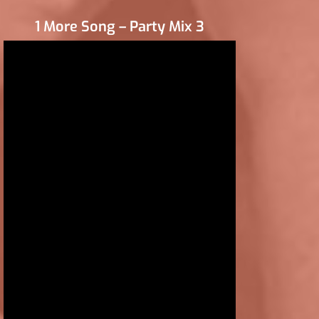
1 More Song – Party Mix 3