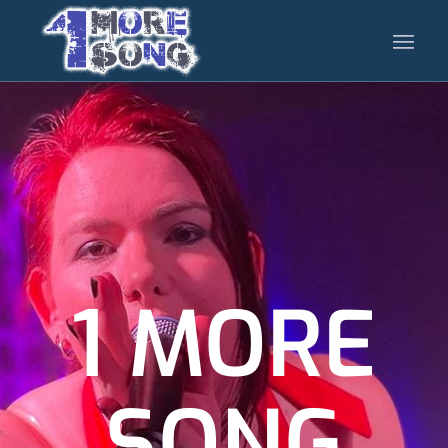
1 MORE
SONG