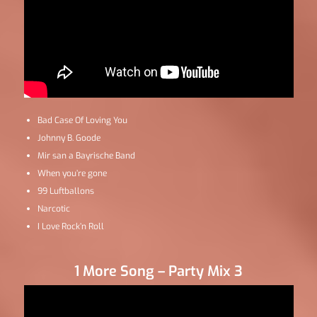
Bad Case Of Loving You
Johnny B. Goode
Mir san a Bayrische Band
When you’re gone
99 Luftballons
Narcotic
I Love Rock’n Roll
1 More Song – Party Mix 3