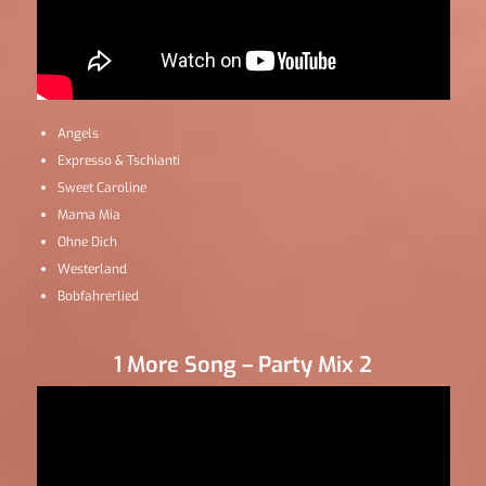
Angels
Expresso & Tschianti
Sweet Caroline
Mama Mia
Ohne Dich
Westerland
Bobfahrerlied
1 More Song – Party Mix 2