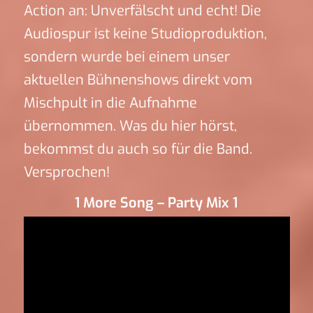
Action an: Unverfälscht und echt! Die
Audiospur ist keine Studioproduktion,
sondern wurde bei einem unser
aktuellen Bühnenshows direkt vom
Mischpult in die Aufnahme
übernommen. Was du hier hörst,
bekommst du auch so für die Band.
Versprochen!
1 More Song – Party Mix 1