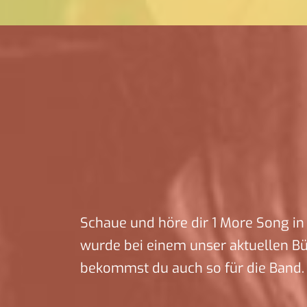
Schaue und höre dir 1 More Song in 
wurde bei einem unser aktuellen B
bekommst du auch so für die Band.