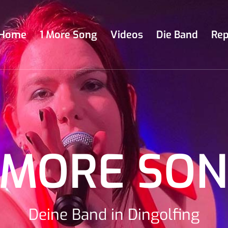
Home
1 More Song
Videos
Die Band
Rep
 MORE SO
Deine Band in Dingolfing