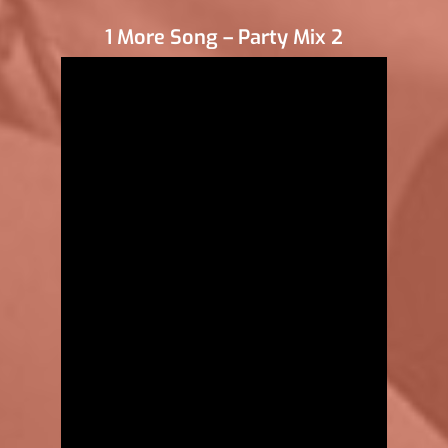
1 More Song – Party Mix 2