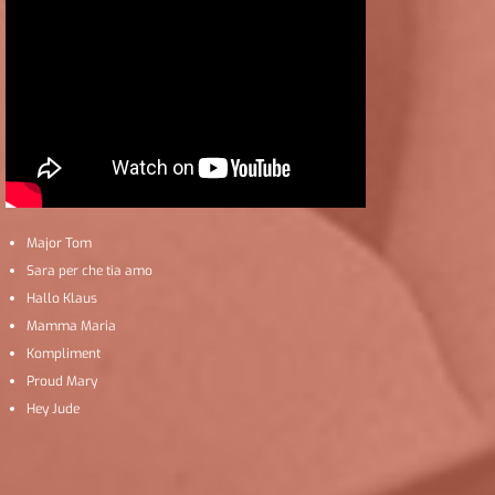
Major Tom
Sara per che tia amo
Hallo Klaus
Mamma Maria
Kompliment
Proud Mary
Hey Jude