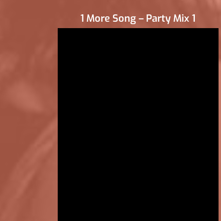
1 More Song – Party Mix 1