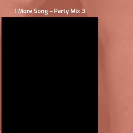
1 More Song – Party Mix 3