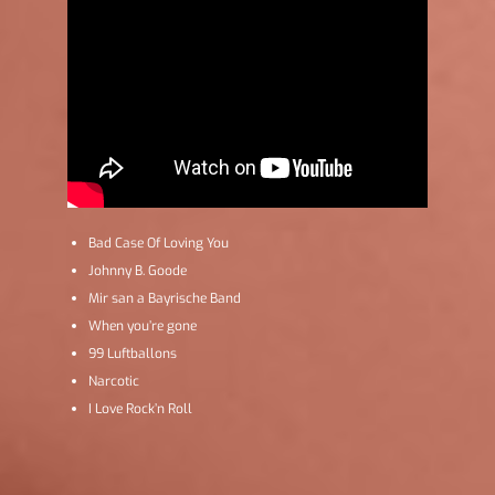
Bad Case Of Loving You
Johnny B. Goode
Mir san a Bayrische Band
When you’re gone
99 Luftballons
Narcotic
I Love Rock’n Roll