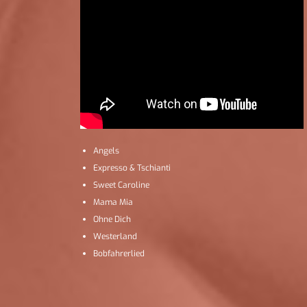
Angels
Expresso & Tschianti
Sweet Caroline
Mama Mia
Ohne Dich
Westerland
Bobfahrerlied