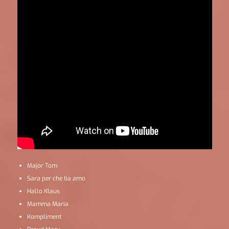
Major Tom
Sara per che tia amo
Hallo Klaus
Mamma Maria
Kompliment