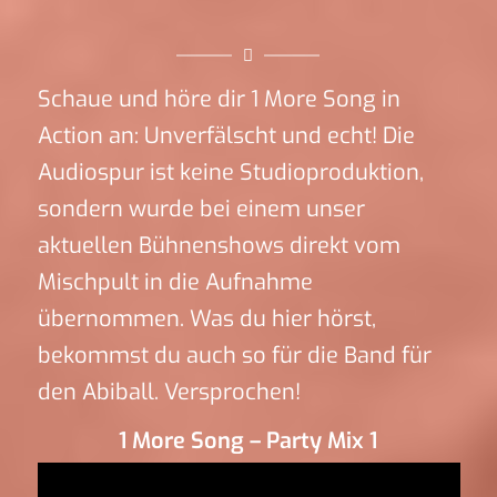
Schaue und höre dir 1 More Song in
Action an: Unverfälscht und echt! Die
Audiospur ist keine Studioproduktion,
sondern wurde bei einem unser
aktuellen Bühnenshows direkt vom
Mischpult in die Aufnahme
übernommen. Was du hier hörst,
bekommst du auch so für die Band für
den Abiball. Versprochen!
1 More Song – Party Mix 1