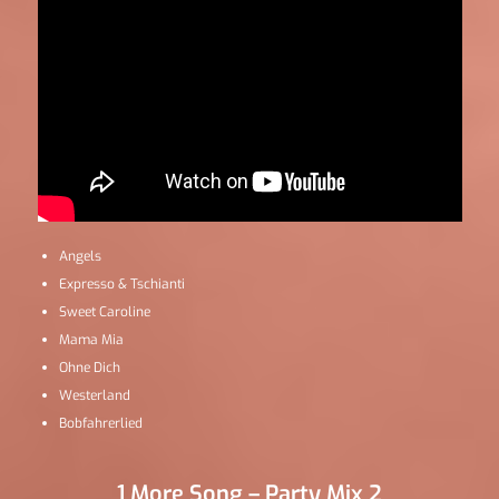
Angels
Expresso & Tschianti
Sweet Caroline
Mama Mia
Ohne Dich
Westerland
Bobfahrerlied
1 More Song – Party Mix 2