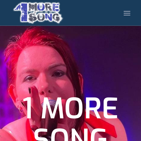
1 MORE
SONG