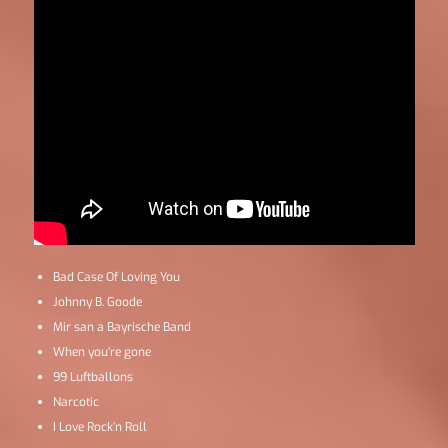
Bad Case Of Loving You
Johnny B. Goode
Mir san a Bayrische Band
When you’re gone
99 Luftballons
Narcotic
I Love Rock’n Roll