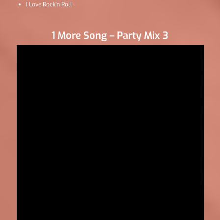
I Love Rock’n Roll
1 More Song – Party Mix 3