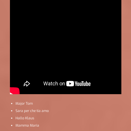
Major Tom
Sara per che tia amo
Hallo Klaus
Mamma Maria