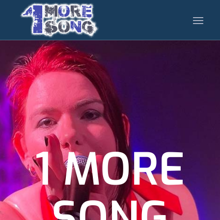
1 MORE
SONG