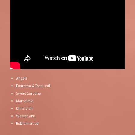
Angels
Expresso & Tschianti
Sweet Caroline
Mama Mia
Ohne Dich
Westerland
Bobfahrerlied