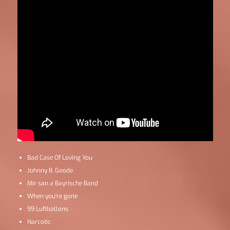
Bad Case Of Loving You
Johnny B. Goode
Mir san a Bayrische Band
When you’re gone
99 Luftballons
Narcotic