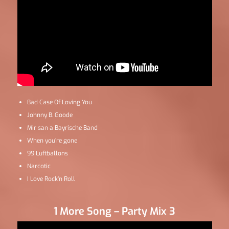
Bad Case Of Loving You
Johnny B. Goode
Mir san a Bayrische Band
When you’re gone
99 Luftballons
Narcotic
I Love Rock’n Roll
1 More Song – Party Mix 3