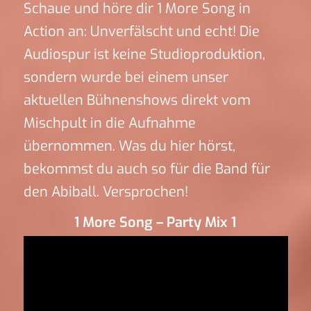
Schaue und höre dir 1 More Song in
Action an: Unverfälscht und echt! Die
Audiospur ist keine Studioproduktion,
sondern wurde bei einem unser
aktuellen Bühnenshows direkt vom
Mischpult in die Aufnahme
übernommen. Was du hier hörst,
bekommst du auch so für die Band für
den Abiball. Versprochen!
1 More Song – Party Mix 1