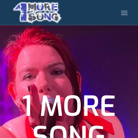
1 MORE
SONG