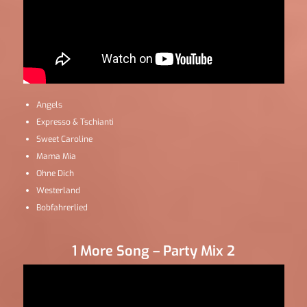
Angels
Expresso & Tschianti
Sweet Caroline
Mama Mia
Ohne Dich
Westerland
Bobfahrerlied
1 More Song – Party Mix 2