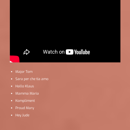
Major Tom
Sara per che tia amo
Hallo Klaus
Mamma Maria
Kompliment
Proud Mary
Hey Jude