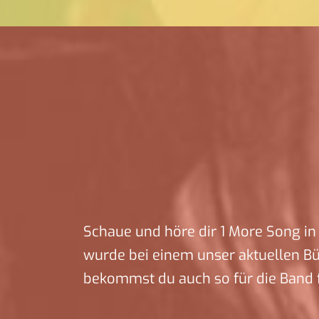
Schaue und höre dir 1 More Song in 
wurde bei einem unser aktuellen B
bekommst du auch so für die Band f