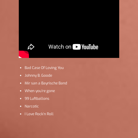
Bad Case Of Loving You
Johnny B. Goode
Mir san a Bayrische Band
When you’re gone
99 Luftballons
Narcotic
I Love Rock’n Roll