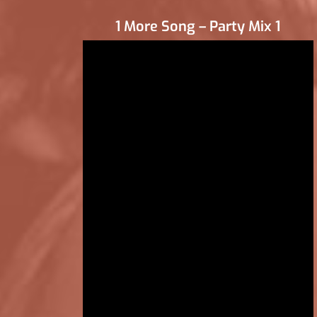
1 More Song – Party Mix 1