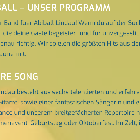
IBALL – UNSER PROGRAMM
 Band fuer Abiball Lindau! Wenn du auf der Suc
t, die deine Gäste begeistert und für unvergessl
genau richtig. Wir spielen die größten Hits aus d
aune mit.
ORE SONG
Lindau besteht aus sechs talentierten und erfah
itarre, sowie einer fantastischen Sängerin und 
nce und unserem breitgefächerten Repertoire he
rmenevent, Geburtstag oder Oktoberfest. Im Zelt, 