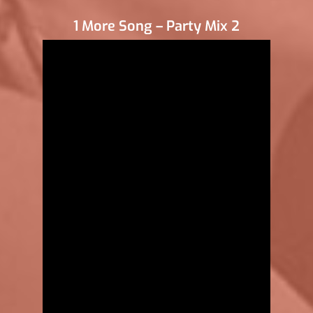
1 More Song – Party Mix 2