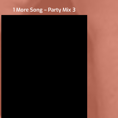
1 More Song – Party Mix 3