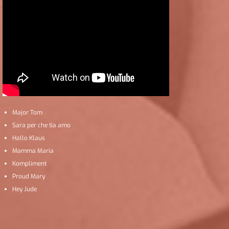
Major Tom
Sara per che tia amo
Hallo Klaus
Mamma Maria
Kompliment
Proud Mary
Hey Jude