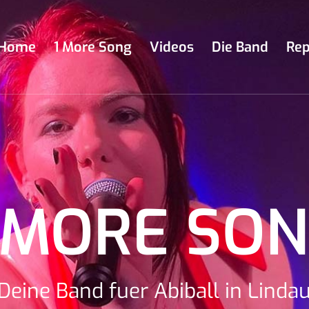
Home
1 More Song
Videos
Die Band
Rep
 MORE SO
Deine Band fuer Abiball in Linda