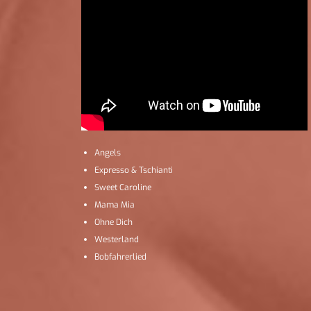
Angels
Expresso & Tschianti
Sweet Caroline
Mama Mia
Ohne Dich
Westerland
Bobfahrerlied