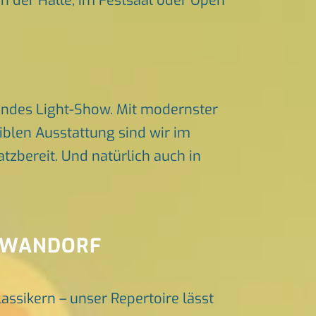
in der Halle, im Festsaal oder Open
endes Light-Show. Mit modernster
iblen Ausstattung sind wir im
zbereit. Und natürlich auch in
CHWANDORF
lassikern – unser Repertoire lässt