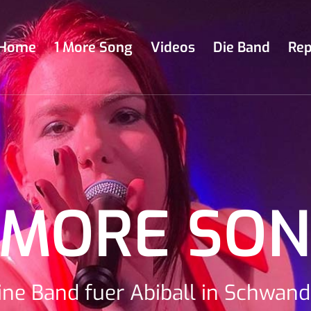
Home
1 More Song
Videos
Die Band
Rep
 MORE SO
ine Band fuer Abiball in Schwand