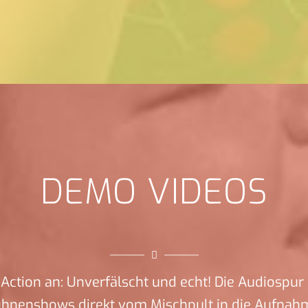
DEMO VIDEOS
Action an: Unverfälscht und echt! Die Audiospur 
ühnenshows direkt vom Mischpult in die Aufnah