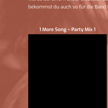
bekommst du auch so für die Band f
1 More Song – Party Mix 1