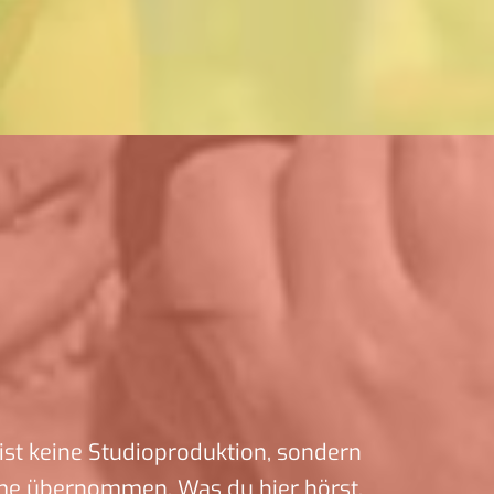
ist keine Studioproduktion, sondern
me übernommen. Was du hier hörst,