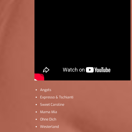
Angels
Expresso & Tschianti
Sweet Caroline
Mama Mia
Ohne Dich
Westerland