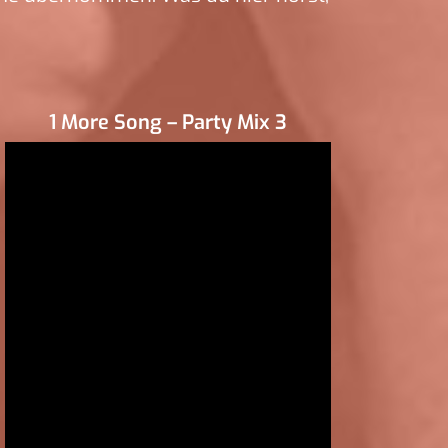
1 More Song – Party Mix 3