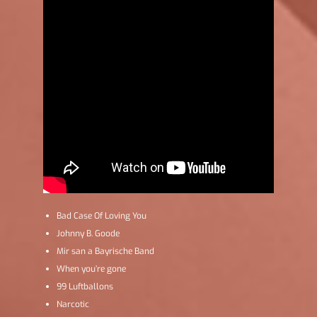
Bad Case Of Loving You
Johnny B. Goode
Mir san a Bayrische Band
When you’re gone
99 Luftballons
Narcotic