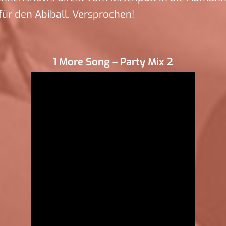
ür den Abiball. Versprochen!
1 More Song – Party Mix 2