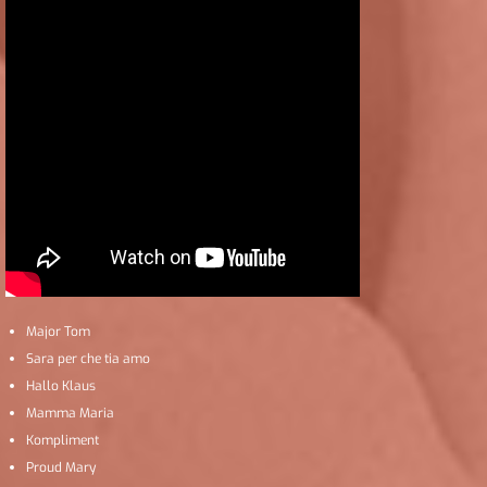
Major Tom
Sara per che tia amo
Hallo Klaus
Mamma Maria
Kompliment
Proud Mary