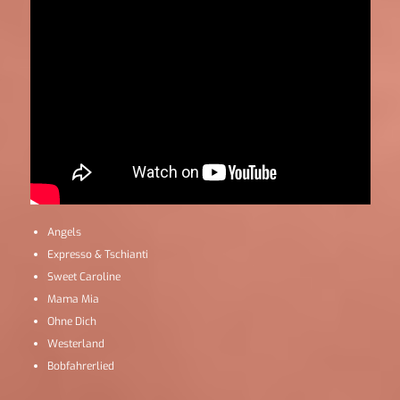
Angels
Expresso & Tschianti
Sweet Caroline
Mama Mia
Ohne Dich
Westerland
Bobfahrerlied