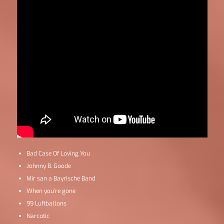
Bad Case Of Loving You
Johnny B. Goode
Mir san a Bayrische Band
When you’re gone
99 Luftballons
Narcotic