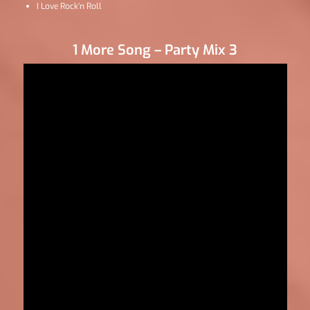
I Love Rock’n Roll
1 More Song – Party Mix 3