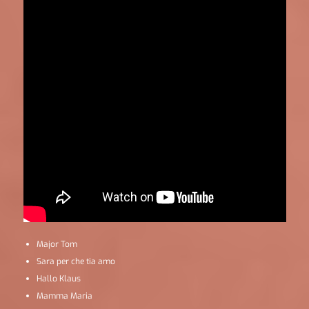
Major Tom
Sara per che tia amo
Hallo Klaus
Mamma Maria