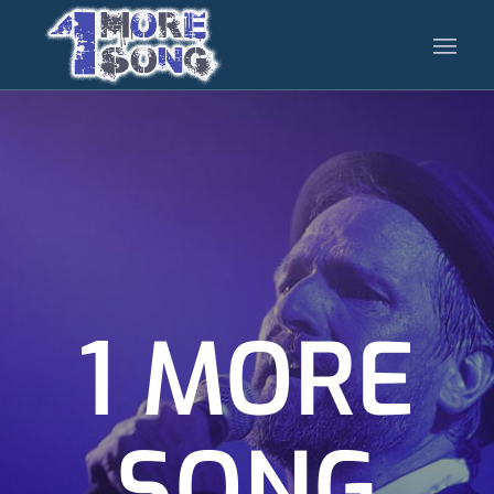
1 MORE
SONG