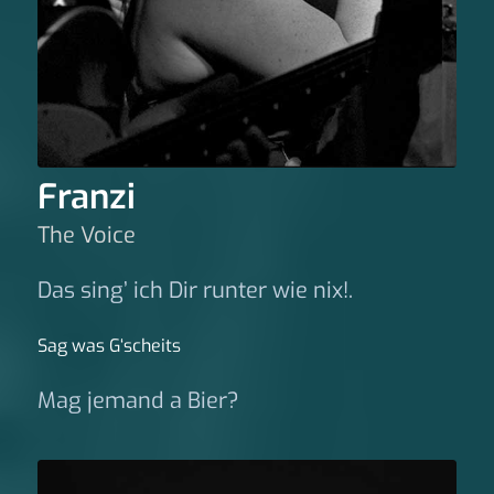
Franzi
The Voice
Das sing’ ich Dir runter wie nix!.
Sag was G‘scheits
Mag jemand a Bier?