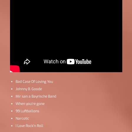
Bad Case Of Loving You
Johnny B. Goode
Mir san a Bayrische Band
When you’re gone
99 Luftballons
Narcotic
I Love Rock’n Roll