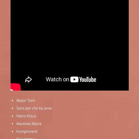
Major Tom
Sara per che tia amo
Hallo Klaus
Mamma Maria
Kompliment