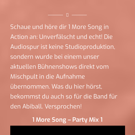
Schaue und höre dir 1 More Song in
Action an: Unverfälscht und echt! Die
Audiospur ist keine Studioproduktion,
sondern wurde bei einem unser
aktuellen Bühnenshows direkt vom
Mischpult in die Aufnahme
übernommen. Was du hier hörst,
bekommst du auch so für die Band für
den Abiball. Versprochen!
1 More Song – Party Mix 1