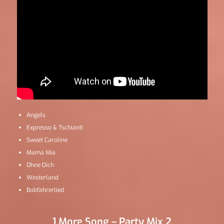
Angels
Expresso & Tschianti
Sweet Caroline
Mama Mia
Ohne Dich
Westerland
Bobfahrerlied
1 More Song – Party Mix 2