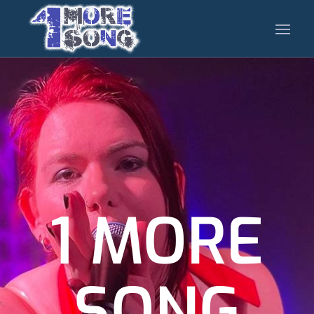
1 MORE
SONG