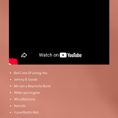
Bad Case Of Loving You
Johnny B. Goode
Mir san a Bayrische Band
When you’re gone
99 Luftballons
Narcotic
I Love Rock’n Roll