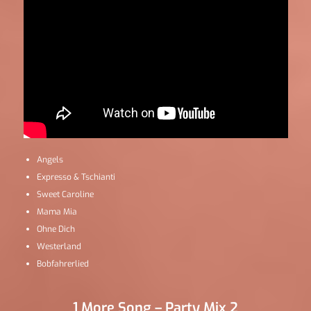
Angels
Expresso & Tschianti
Sweet Caroline
Mama Mia
Ohne Dich
Westerland
Bobfahrerlied
1 More Song – Party Mix 2