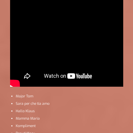
Major Tom
Sara per che tia amo
Hallo Klaus
Mamma Maria
Kompliment