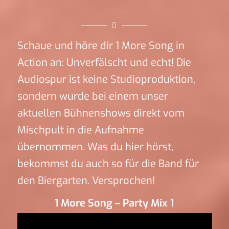
Schaue und höre dir 1 More Song in
Action an: Unverfälscht und echt! Die
Audiospur ist keine Studioproduktion,
sondern wurde bei einem unser
aktuellen Bühnenshows direkt vom
Mischpult in die Aufnahme
übernommen. Was du hier hörst,
bekommst du auch so für die Band für
den Biergarten. Versprochen!
1 More Song – Party Mix 1