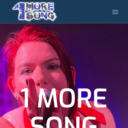
1 MORE
SONG