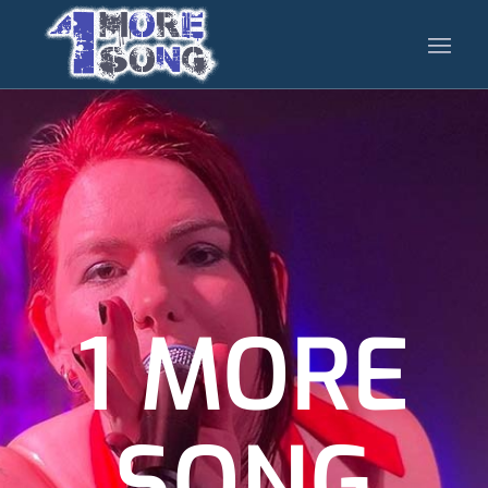
1 MORE
SONG