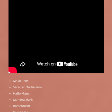
Major Tom
Sara per che tia amo
Hallo Klaus
Mamma Maria
Kompliment