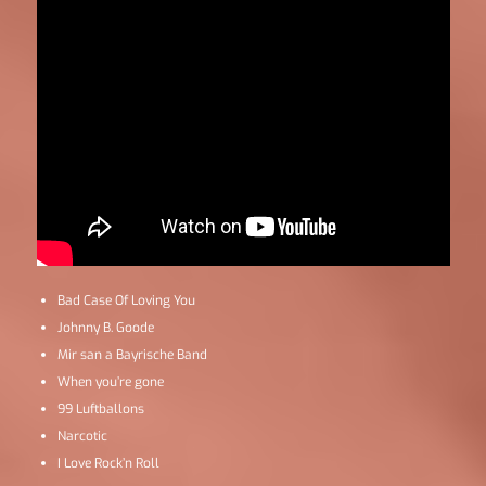
Bad Case Of Loving You
Johnny B. Goode
Mir san a Bayrische Band
When you’re gone
99 Luftballons
Narcotic
I Love Rock’n Roll