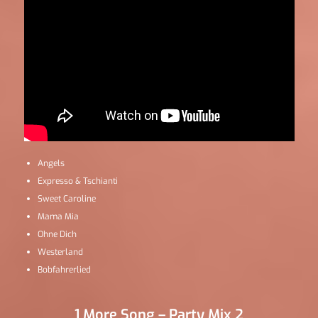
Angels
Expresso & Tschianti
Sweet Caroline
Mama Mia
Ohne Dich
Westerland
Bobfahrerlied
1 More Song – Party Mix 2