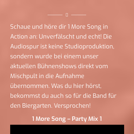
Schaue und höre dir 1 More Song in
Action an: Unverfälscht und echt! Die
Audiospur ist keine Studioproduktion,
sondern wurde bei einem unser
aktuellen Bühnenshows direkt vom
Mischpult in die Aufnahme
übernommen. Was du hier hörst,
bekommst du auch so für die Band für
den Biergarten. Versprochen!
1 More Song – Party Mix 1