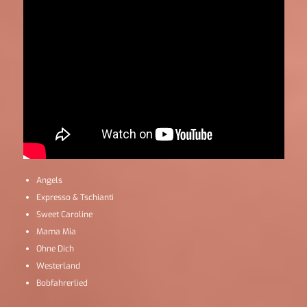
Angels
Expresso & Tschianti
Sweet Caroline
Mama Mia
Ohne Dich
Westerland
Bobfahrerlied