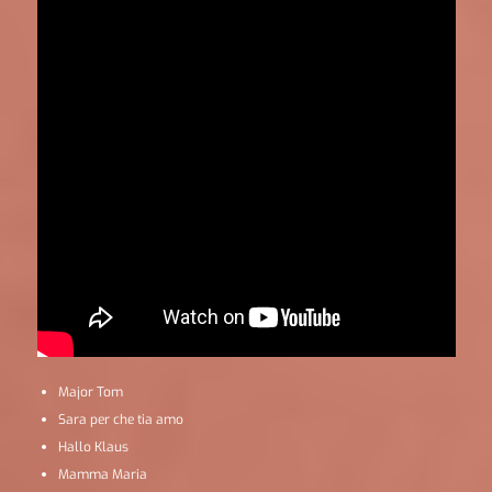
Major Tom
Sara per che tia amo
Hallo Klaus
Mamma Maria