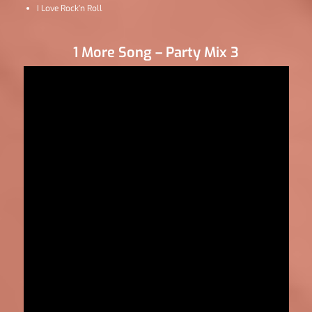
I Love Rock’n Roll
1 More Song – Party Mix 3