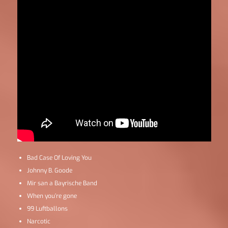
Bad Case Of Loving You
Johnny B. Goode
Mir san a Bayrische Band
When you’re gone
99 Luftballons
Narcotic