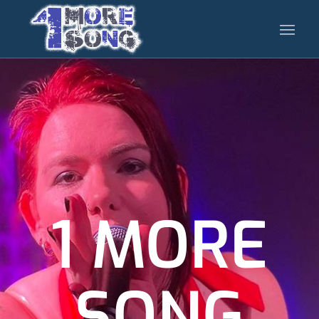
1 MORE
SONG