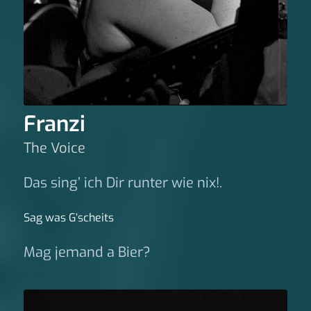
Franzi
The Voice
Das sing’ ich Dir runter wie nix!.
Sag was G‘scheits
Mag jemand a Bier?