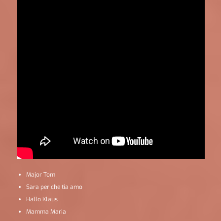
Major Tom
Sara per che tia amo
Hallo Klaus
Mamma Maria