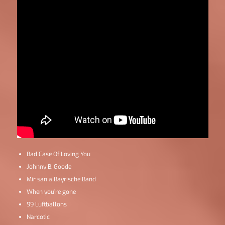
Bad Case Of Loving You
Johnny B. Goode
Mir san a Bayrische Band
When you’re gone
99 Luftballons
Narcotic