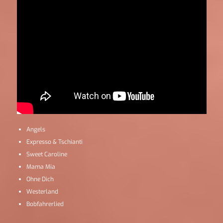
Angels
Expresso & Tschianti
Sweet Caroline
Mama Mia
Ohne Dich
Westerland
Bobfahrerlied