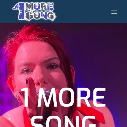
1 MORE
SONG