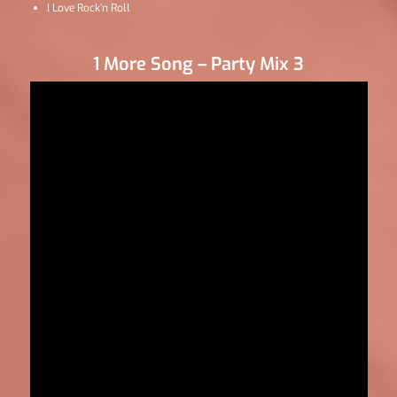
I Love Rock’n Roll
1 More Song – Party Mix 3