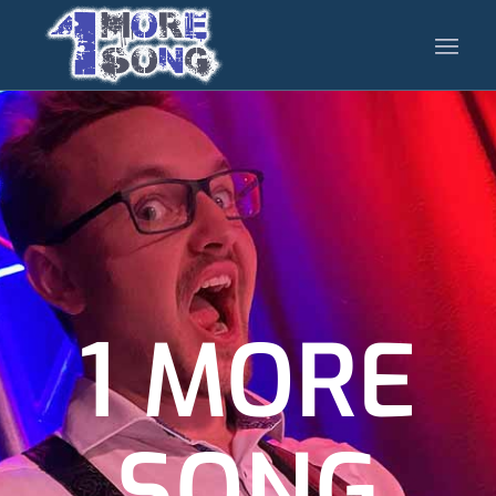
1 MORE
SONG