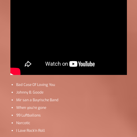
Bad Case Of Loving You
Johnny B. Goode
Mir san a Bayrische Band
When you’re gone
99 Luftballons
Narcotic
I Love Rock’n Roll