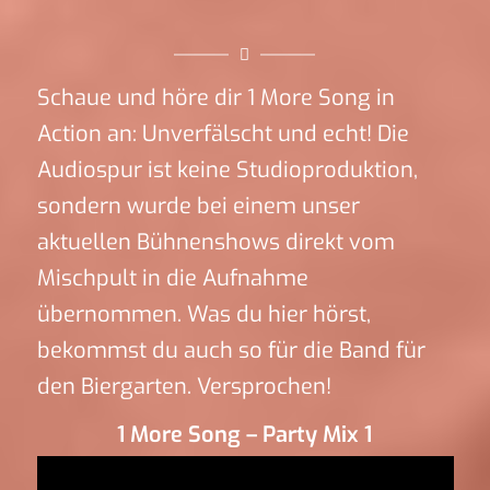
Schaue und höre dir 1 More Song in
Action an: Unverfälscht und echt! Die
Audiospur ist keine Studioproduktion,
sondern wurde bei einem unser
aktuellen Bühnenshows direkt vom
Mischpult in die Aufnahme
übernommen. Was du hier hörst,
bekommst du auch so für die Band für
den Biergarten. Versprochen!
1 More Song – Party Mix 1