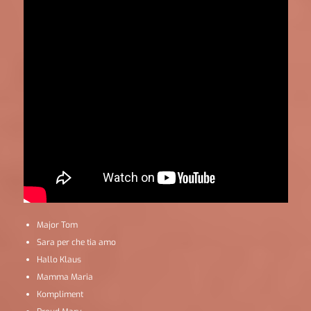
Major Tom
Sara per che tia amo
Hallo Klaus
Mamma Maria
Kompliment