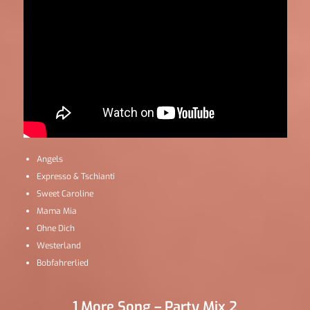
Angels
Expresso & Tschianti
Sweet Caroline
Mama Mia
Ohne Dich
Westerland
Bobfahrerlied
1 More Song – Party Mix 2