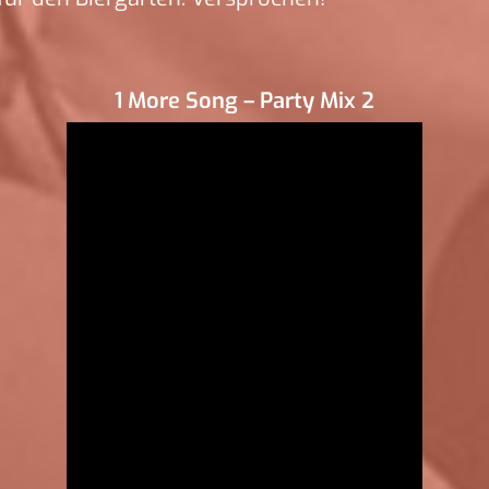
1 More Song – Party Mix 2