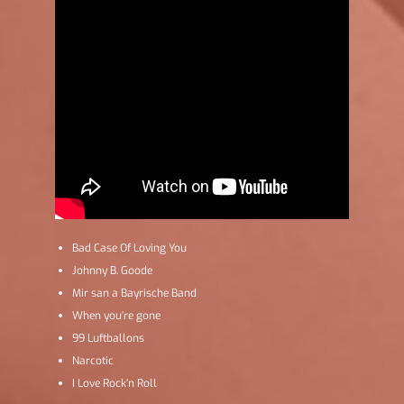
Bad Case Of Loving You
Johnny B. Goode
Mir san a Bayrische Band
When you’re gone
99 Luftballons
Narcotic
I Love Rock’n Roll