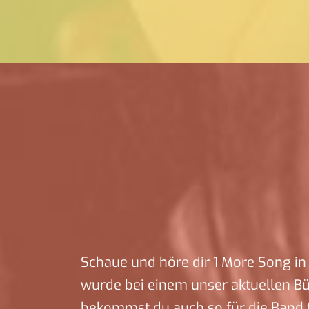
Schaue und höre dir 1 More Song in 
wurde bei einem unser aktuellen B
bekommst du auch so für die Band f