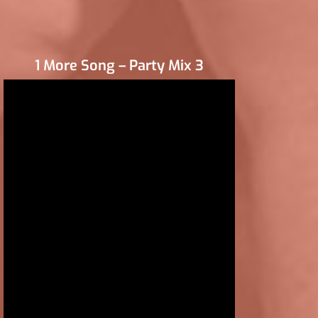
1 More Song – Party Mix 3