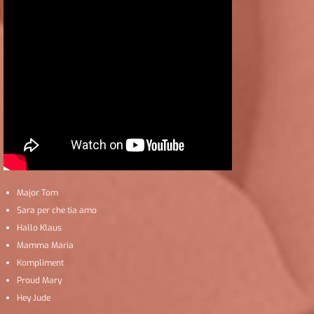
Major Tom
Sara per che tia amo
Hallo Klaus
Mamma Maria
Kompliment
Proud Mary
Hey Jude