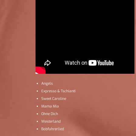
Angels
Expresso & Tschianti
Sweet Caroline
Mama Mia
Ohne Dich
Westerland
Bobfahrerlied