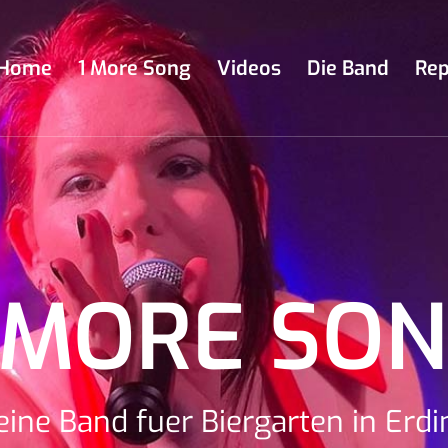
Home
1 More Song
Videos
Die Band
Rep
 MORE SO
eine Band fuer Biergarten in Erdi