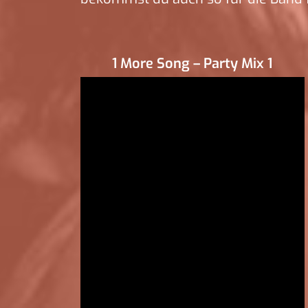
1 More Song – Party Mix 1