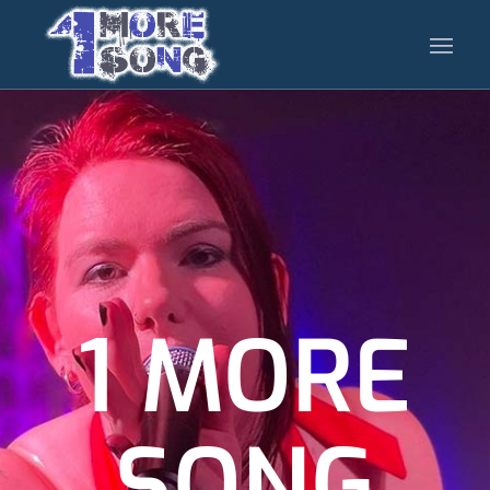
1 MORE
SONG