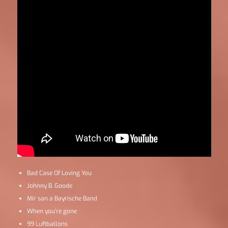
Bad Case Of Loving You
Johnny B. Goode
Mir san a Bayrische Band
When you’re gone
99 Luftballons