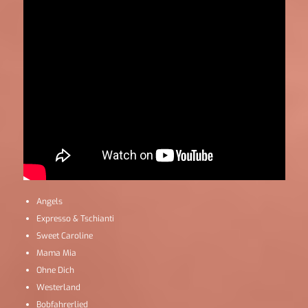
Angels
Expresso & Tschianti
Sweet Caroline
Mama Mia
Ohne Dich
Westerland
Bobfahrerlied