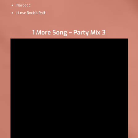
Narcotic
I Love Rock’n Roll
1 More Song – Party Mix 3