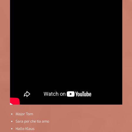
Major Tom
Sara per che tia amo
Hallo Klaus