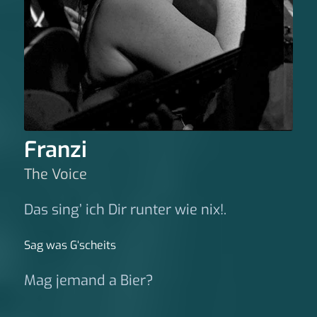
Franzi
The Voice
Das sing’ ich Dir runter wie nix!.
Sag was G‘scheits
Mag jemand a Bier?