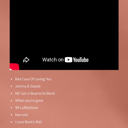
Bad Case Of Loving You
Johnny B. Goode
Mir san a Bayrische Band
When you’re gone
99 Luftballons
Narcotic
I Love Rock’n Roll