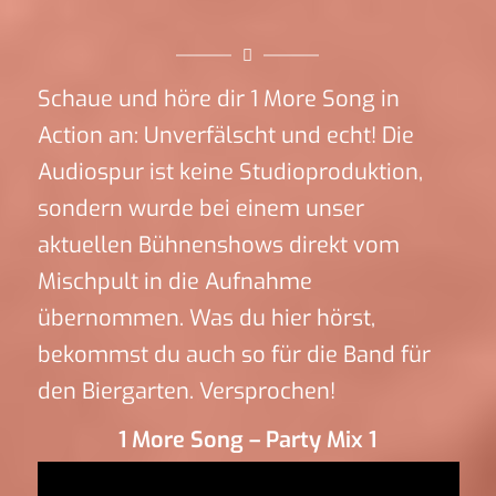
Schaue und höre dir 1 More Song in
Action an: Unverfälscht und echt! Die
Audiospur ist keine Studioproduktion,
sondern wurde bei einem unser
aktuellen Bühnenshows direkt vom
Mischpult in die Aufnahme
übernommen. Was du hier hörst,
bekommst du auch so für die Band für
den Biergarten. Versprochen!
1 More Song – Party Mix 1