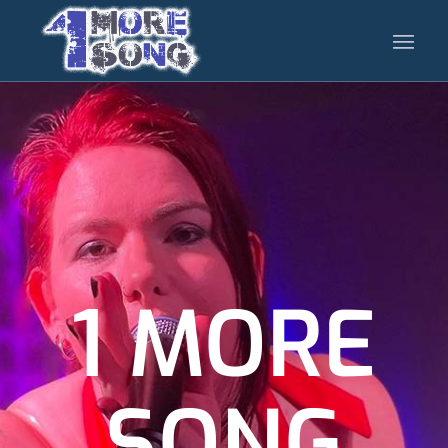
1 MORE
SONG