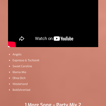
Angels
Expresso & Tschianti
Sweet Caroline
Mama Mia
Ohne Dich
Westerland
Bobfahrerlied
1 More Song – Party Mix 2