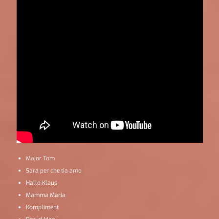
Major Tom
Sara per che tia amo
Hallo Klaus
Mamma Maria
Kompliment