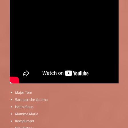
Major Tom
Sara per che tia amo
Hallo Klaus
Mamma Maria
Kompliment