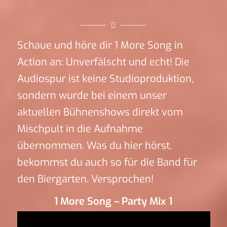
Schaue und höre dir 1 More Song in
Action an: Unverfälscht und echt! Die
Audiospur ist keine Studioproduktion,
sondern wurde bei einem unser
aktuellen Bühnenshows direkt vom
Mischpult in die Aufnahme
übernommen. Was du hier hörst,
bekommst du auch so für die Band für
den Biergarten. Versprochen!
1 More Song – Party Mix 1