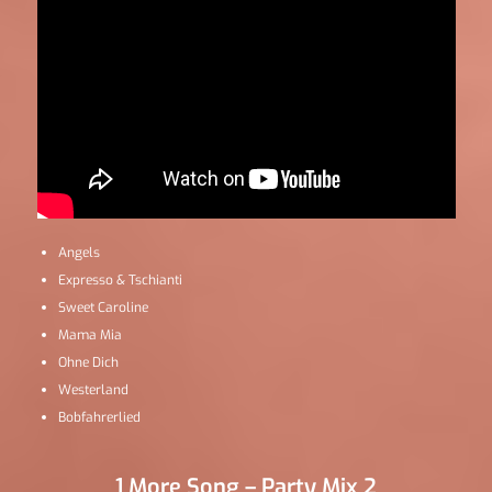
Angels
Expresso & Tschianti
Sweet Caroline
Mama Mia
Ohne Dich
Westerland
Bobfahrerlied
1 More Song – Party Mix 2