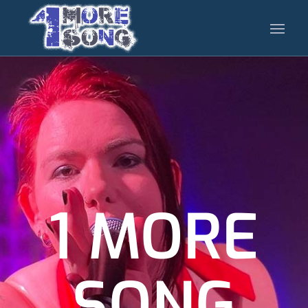
1 MORE
SONG