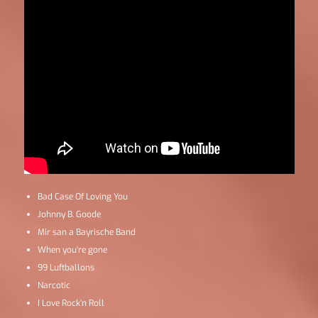
Bad Case Of Loving You
Johnny B. Goode
Mir san a Bayrische Band
When you’re gone
99 Luftballons
Narcotic
I Love Rock’n Roll