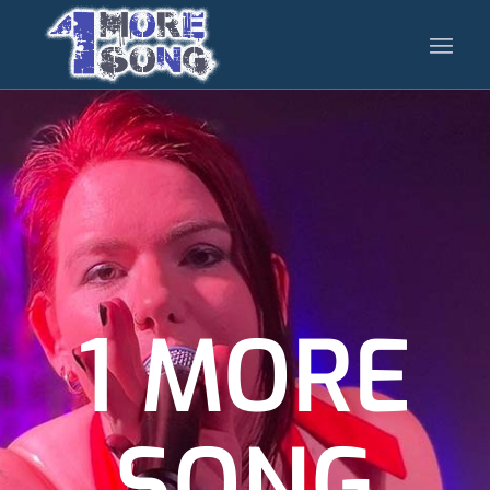
1 MORE
SONG