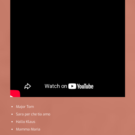
Major Tom
Sara per che tia amo
Hallo Klaus
Mamma Maria