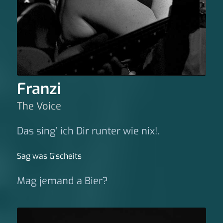
Franzi
The Voice
Das sing’ ich Dir runter wie nix!.
Sag was G‘scheits
Mag jemand a Bier?