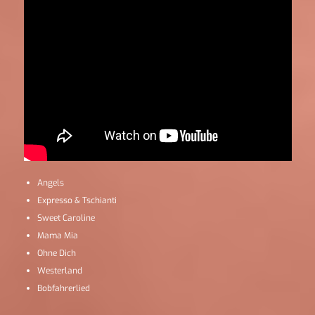
Angels
Expresso & Tschianti
Sweet Caroline
Mama Mia
Ohne Dich
Westerland
Bobfahrerlied