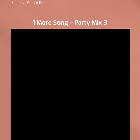
I Love Rock’n Roll
1 More Song – Party Mix 3