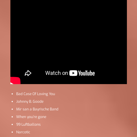
Bad Case Of Loving You
Johnny B. Goode
Mir san a Bayrische Band
When you’re gone
99 Luftballons
Narcotic