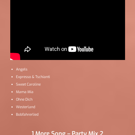
Angels
Expresso & Tschianti
Sweet Caroline
Mama Mia
Ohne Dich
Westerland
Bobfahrerlied
1 More Song – Party Mix 2