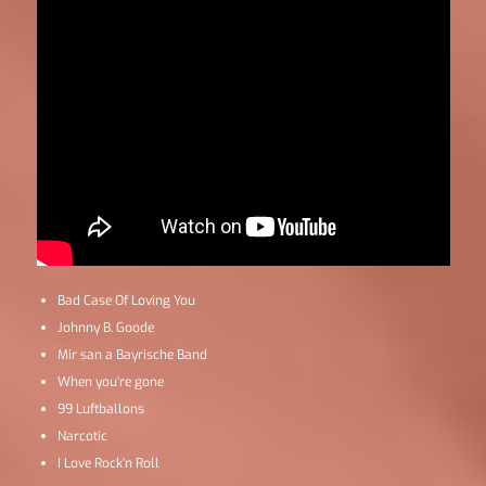
Bad Case Of Loving You
Johnny B. Goode
Mir san a Bayrische Band
When you’re gone
99 Luftballons
Narcotic
I Love Rock’n Roll