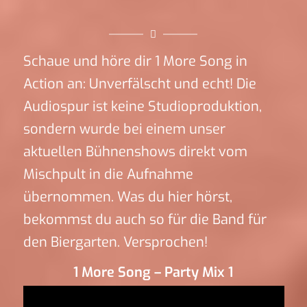
Schaue und höre dir 1 More Song in
Action an: Unverfälscht und echt! Die
Audiospur ist keine Studioproduktion,
sondern wurde bei einem unser
aktuellen Bühnenshows direkt vom
Mischpult in die Aufnahme
übernommen. Was du hier hörst,
bekommst du auch so für die Band für
den Biergarten. Versprochen!
1 More Song – Party Mix 1