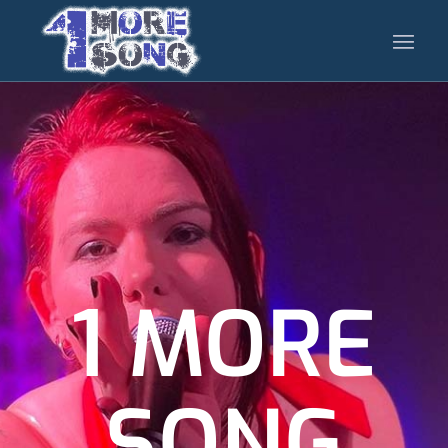
1 MORE
SONG