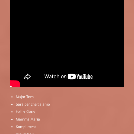
Major Tom
Sara per che tia amo
Hallo Klaus
Mamma Maria
Kompliment