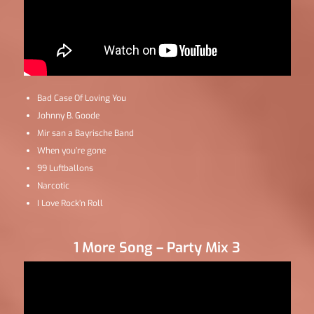
Bad Case Of Loving You
Johnny B. Goode
Mir san a Bayrische Band
When you’re gone
99 Luftballons
Narcotic
I Love Rock’n Roll
1 More Song – Party Mix 3