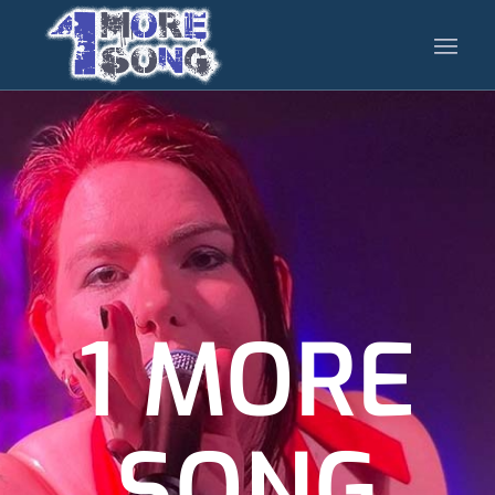
1 MORE
SONG