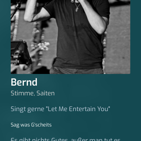
Bernd
Stimme, Saiten
Singt gerne "Let Me Entertain You"
Sag was G‘scheits
Es gibt nichts Gutes, außer man tut es.