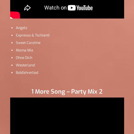
Angels
Expresso & Tschianti
Sweet Caroline
Mama Mia
Ohne Dich
Westerland
Bobfahrerlied
1 More Song – Party Mix 2