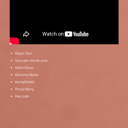
Major Tom
Sara per che tia amo
Hallo Klaus
Mamma Maria
Kompliment
Proud Mary
Hey Jude