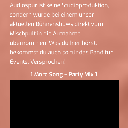
Audiospur ist keine Studioproduktion,
sondern wurde bei einem unser
aktuellen Bühnenshows direkt vom
Mischpult in die Aufnahme
übernommen. Was du hier hörst,
bekommst du auch so für das Band für
Events. Versprochen!
1 More Song – Party Mix 1