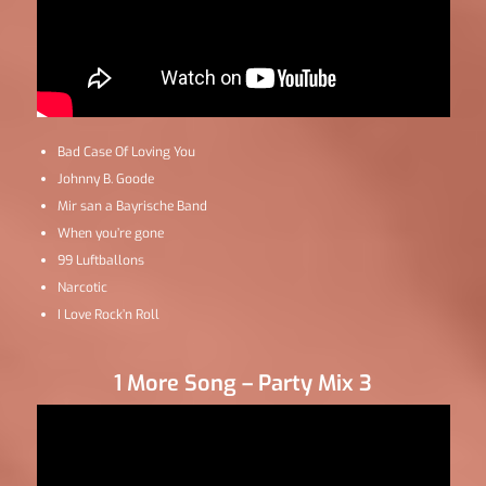
Bad Case Of Loving You
Johnny B. Goode
Mir san a Bayrische Band
When you’re gone
99 Luftballons
Narcotic
I Love Rock’n Roll
1 More Song – Party Mix 3