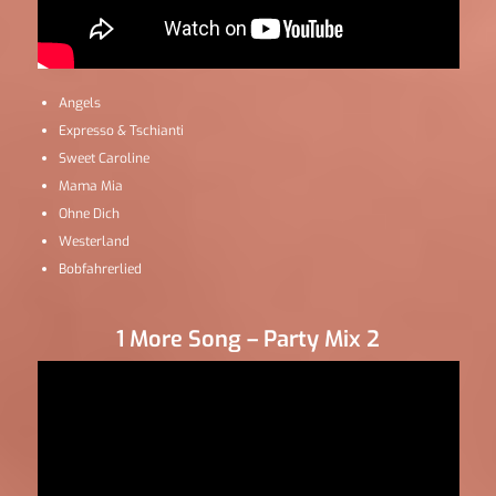
Angels
Expresso & Tschianti
Sweet Caroline
Mama Mia
Ohne Dich
Westerland
Bobfahrerlied
1 More Song – Party Mix 2