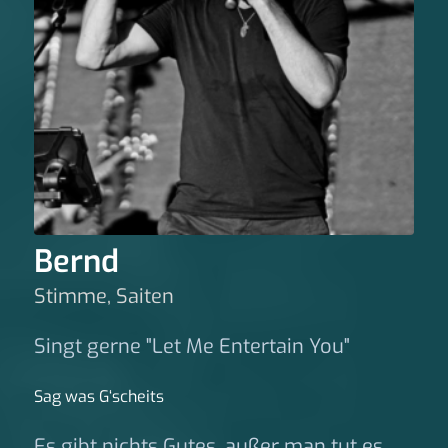
Bernd
Stimme, Saiten
Singt gerne "Let Me Entertain You"
Sag was G‘scheits
Es gibt nichts Gutes, außer man tut es.