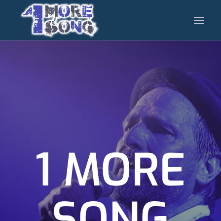
1 MORE
SONG