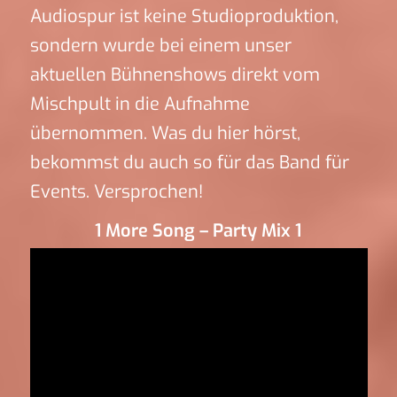
Audiospur ist keine Studioproduktion,
sondern wurde bei einem unser
aktuellen Bühnenshows direkt vom
Mischpult in die Aufnahme
übernommen. Was du hier hörst,
bekommst du auch so für das Band für
Events. Versprochen!
1 More Song – Party Mix 1