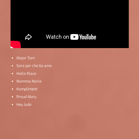
Major Tom
Sara per che tia amo
Hallo Klaus
Mamma Maria
Kompliment
Proud Mary
Hey Jude