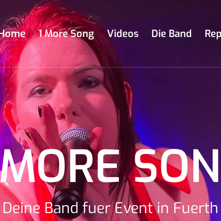
Home
1 More Song
Videos
Die Band
Rep
 MORE SO
Deine Band fuer Event in Fuerth