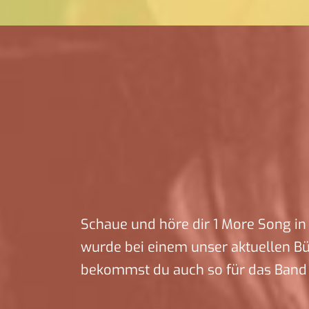
Schaue und höre dir 1 More Song in 
wurde bei einem unser aktuellen B
bekommst du auch so für das Band 