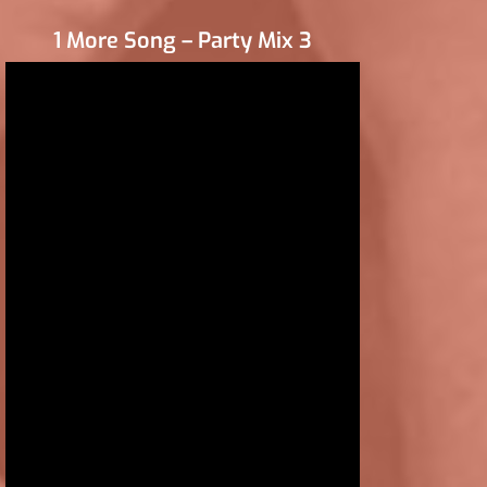
1 More Song – Party Mix 3