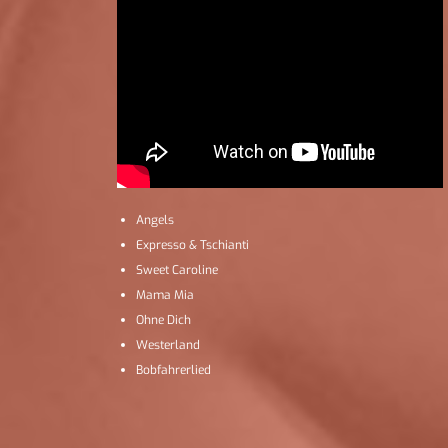
Angels
Expresso & Tschianti
Sweet Caroline
Mama Mia
Ohne Dich
Westerland
Bobfahrerlied