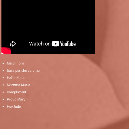
Major Tom
Sara per che tia amo
Hallo Klaus
Mamma Maria
Kompliment
Proud Mary
Hey Jude