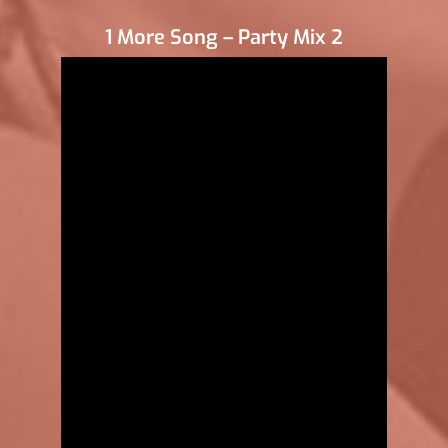
1 More Song – Party Mix 2