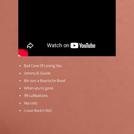
Bad Case Of Loving You
Johnny B. Goode
Mir san a Bayrische Band
When you’re gone
99 Luftballons
Narcotic
I Love Rock’n Roll