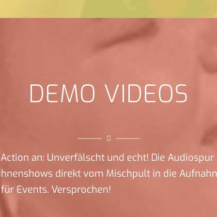
DEMO VIDEOS
Action an: Unverfälscht und echt! Die Audiospur 
ühnenshows direkt vom Mischpult in die Aufnah
für Events. Versprochen!