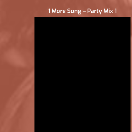
1 More Song – Party Mix 1