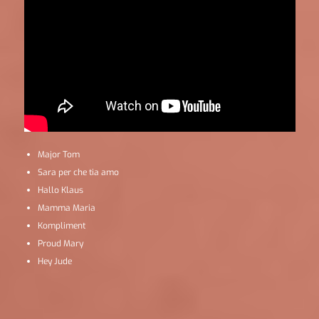
Major Tom
Sara per che tia amo
Hallo Klaus
Mamma Maria
Kompliment
Proud Mary
Hey Jude