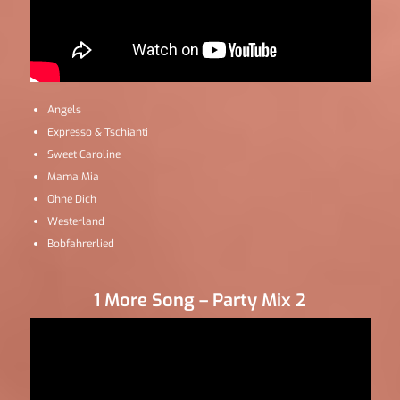
Angels
Expresso & Tschianti
Sweet Caroline
Mama Mia
Ohne Dich
Westerland
Bobfahrerlied
1 More Song – Party Mix 2