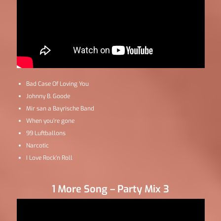
Bad Case Of Loving You
Johnny B. Goode
Mir san a Bayrische Band
When you’re gone
99 Luftballons
Narcotic
I Love Rock’n Roll
1 More Song – Party Mix 3