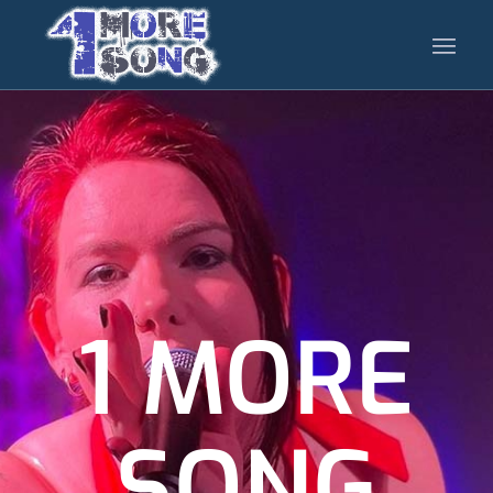
1 MORE
SONG