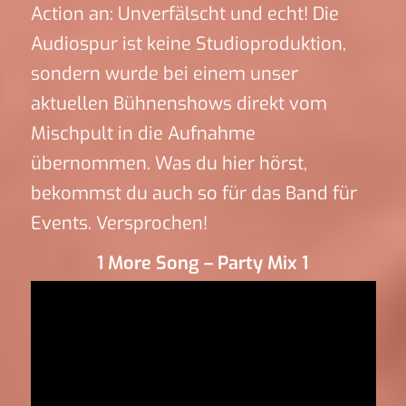
Action an: Unverfälscht und echt! Die
Audiospur ist keine Studioproduktion,
sondern wurde bei einem unser
aktuellen Bühnenshows direkt vom
Mischpult in die Aufnahme
übernommen. Was du hier hörst,
bekommst du auch so für das Band für
Events. Versprochen!
1 More Song – Party Mix 1