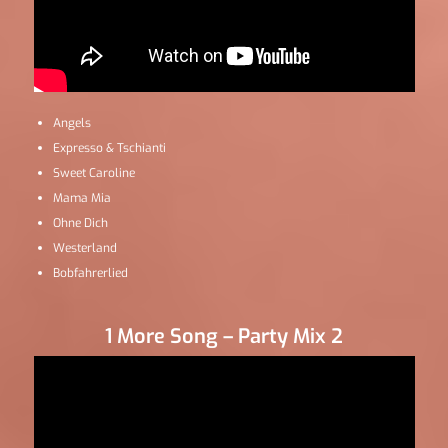
Angels
Expresso & Tschianti
Sweet Caroline
Mama Mia
Ohne Dich
Westerland
Bobfahrerlied
1 More Song – Party Mix 2