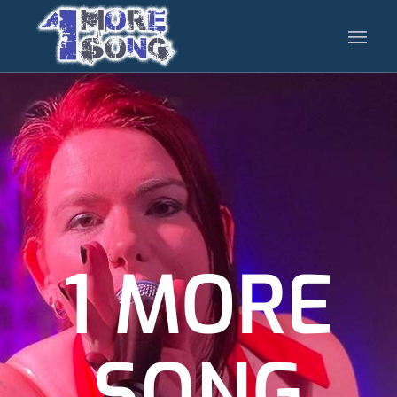
1 MORE
SONG