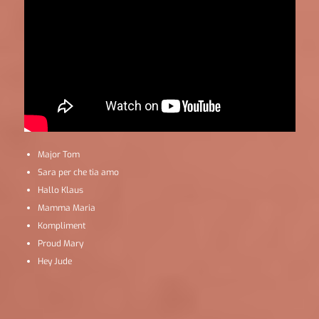
Major Tom
Sara per che tia amo
Hallo Klaus
Mamma Maria
Kompliment
Proud Mary
Hey Jude