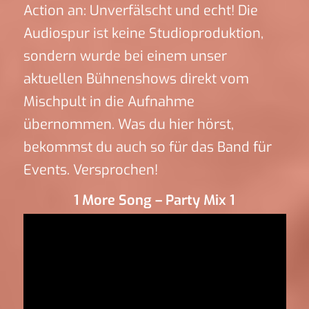
Action an: Unverfälscht und echt! Die
Audiospur ist keine Studioproduktion,
sondern wurde bei einem unser
aktuellen Bühnenshows direkt vom
Mischpult in die Aufnahme
übernommen. Was du hier hörst,
bekommst du auch so für das Band für
Events. Versprochen!
1 More Song – Party Mix 1