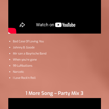
Bad Case Of Loving You
Johnny B. Goode
Mir san a Bayrische Band
When you’re gone
99 Luftballons
Narcotic
I Love Rock’n Roll
1 More Song – Party Mix 3