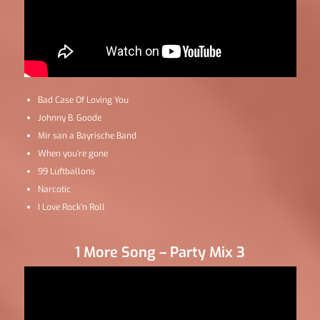
Bad Case Of Loving You
Johnny B. Goode
Mir san a Bayrische Band
When you’re gone
99 Luftballons
Narcotic
I Love Rock’n Roll
1 More Song – Party Mix 3