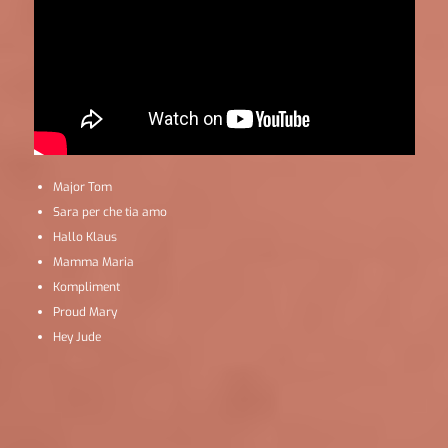
Major Tom
Sara per che tia amo
Hallo Klaus
Mamma Maria
Kompliment
Proud Mary
Hey Jude