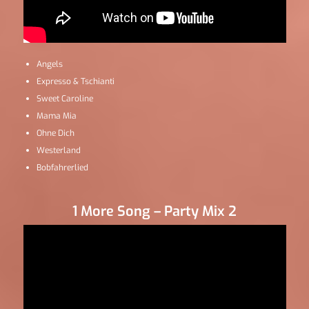
Angels
Expresso & Tschianti
Sweet Caroline
Mama Mia
Ohne Dich
Westerland
Bobfahrerlied
1 More Song – Party Mix 2