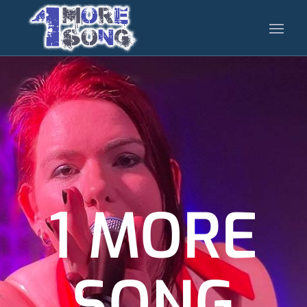
1 MORE
SONG