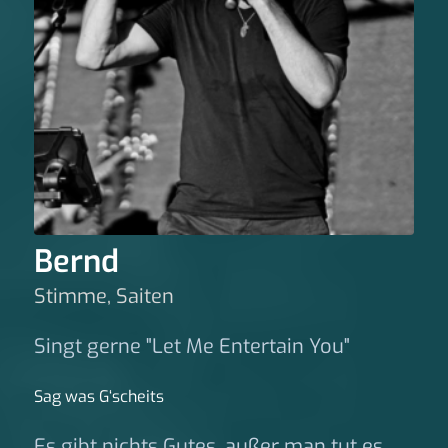
Bernd
Stimme, Saiten
Singt gerne "Let Me Entertain You"
Sag was G‘scheits
Es gibt nichts Gutes, außer man tut es.