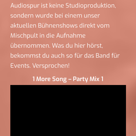
Audiospur ist keine Studioproduktion,
sondern wurde bei einem unser
aktuellen Bühnenshows direkt vom
Mischpult in die Aufnahme
übernommen. Was du hier hörst,
bekommst du auch so für das Band für
Events. Versprochen!
1 More Song – Party Mix 1