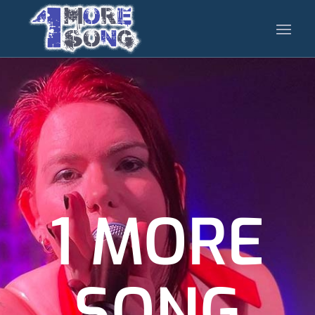
1 MORE
SONG