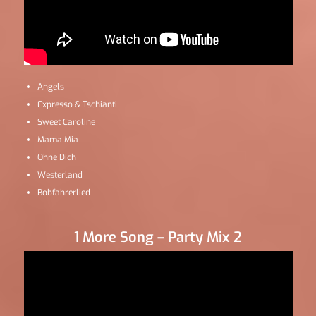
Angels
Expresso & Tschianti
Sweet Caroline
Mama Mia
Ohne Dich
Westerland
Bobfahrerlied
1 More Song – Party Mix 2