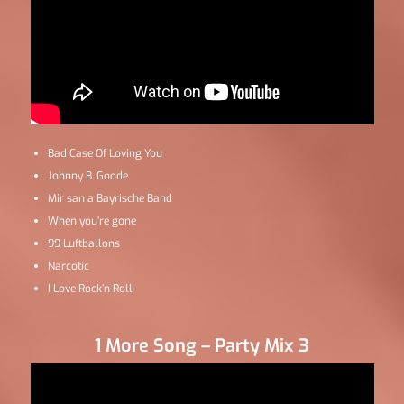
Bad Case Of Loving You
Johnny B. Goode
Mir san a Bayrische Band
When you’re gone
99 Luftballons
Narcotic
I Love Rock’n Roll
1 More Song – Party Mix 3