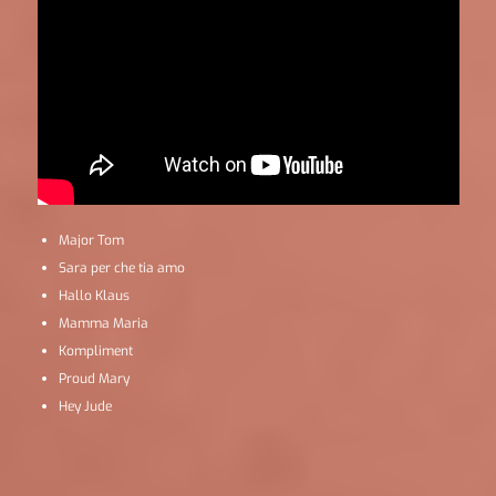
Major Tom
Sara per che tia amo
Hallo Klaus
Mamma Maria
Kompliment
Proud Mary
Hey Jude