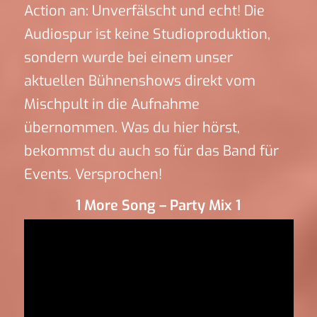
Action an: Unverfälscht und echt! Die
Audiospur ist keine Studioproduktion,
sondern wurde bei einem unser
aktuellen Bühnenshows direkt vom
Mischpult in die Aufnahme
übernommen. Was du hier hörst,
bekommst du auch so für das Band für
Events. Versprochen!
1 More Song – Party Mix 1