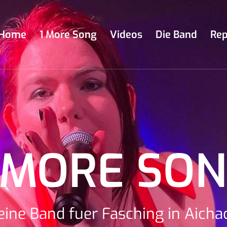
Home
1 More Song
Videos
Die Band
Rep
 MORE SO
eine Band fuer Fasching in Aicha