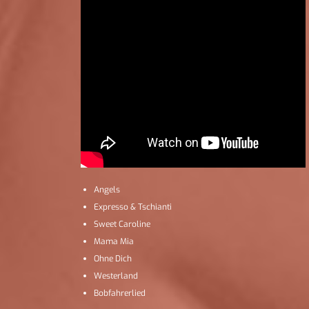
Angels
Expresso & Tschianti
Sweet Caroline
Mama Mia
Ohne Dich
Westerland
Bobfahrerlied