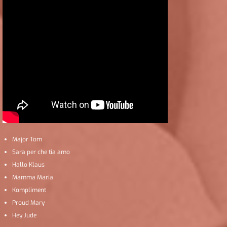
Major Tom
Sara per che tia amo
Hallo Klaus
Mamma Maria
Kompliment
Proud Mary
Hey Jude