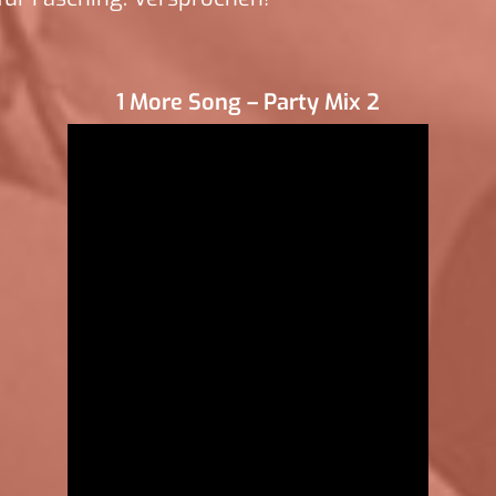
1 More Song – Party Mix 2