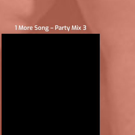
1 More Song – Party Mix 3