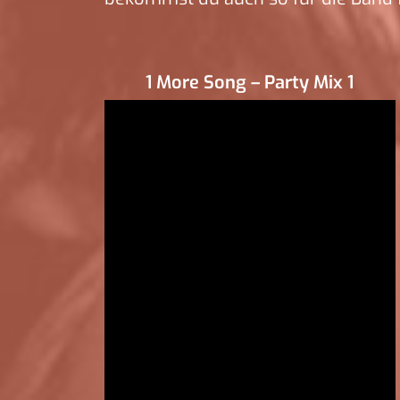
1 More Song – Party Mix 1