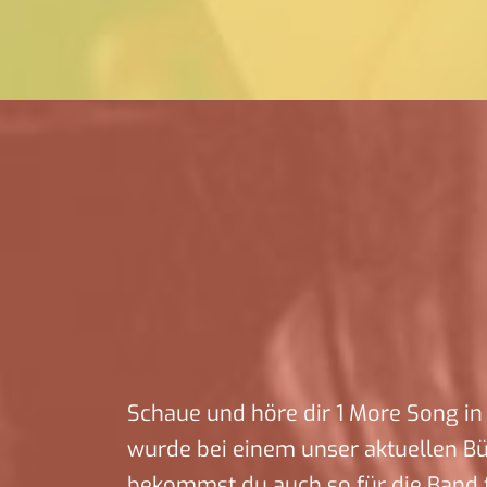
Schaue und höre dir 1 More Song in 
wurde bei einem unser aktuellen B
bekommst du auch so für die Band f