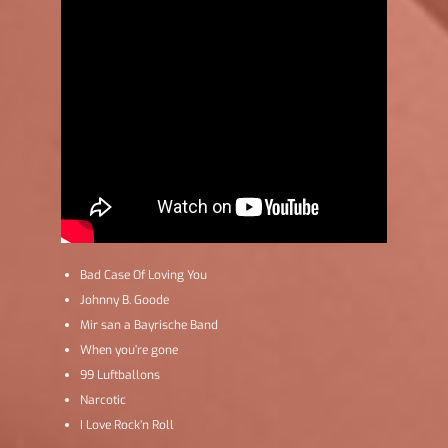
Bad Case Of Loving You
Johnny B. Goode
Mir san a Bayrische Band
When you’re gone
99 Luftballons
Narcotic
I Love Rock’n Roll