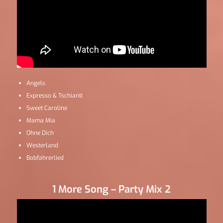
Angels
Expresso & Tschianti
Sweet Caroline
Mama Mia
Ohne Dich
Westerland
Bobfahrerlied
1 More Song – Party Mix 2