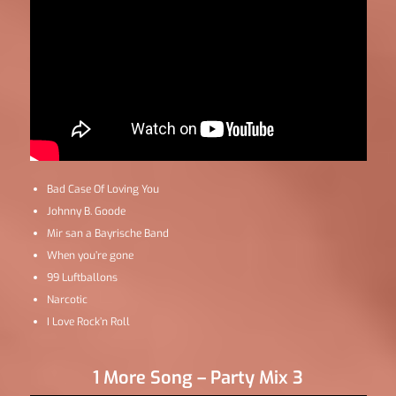
Bad Case Of Loving You
Johnny B. Goode
Mir san a Bayrische Band
When you’re gone
99 Luftballons
Narcotic
I Love Rock’n Roll
1 More Song – Party Mix 3