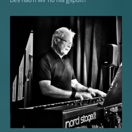
Des hab’n wir no nia gspuit!!