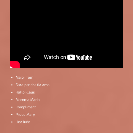
Major Tom
Sara per che tia amo
Hallo Klaus
Mamma Maria
Kompliment
Proud Mary
Hey Jude