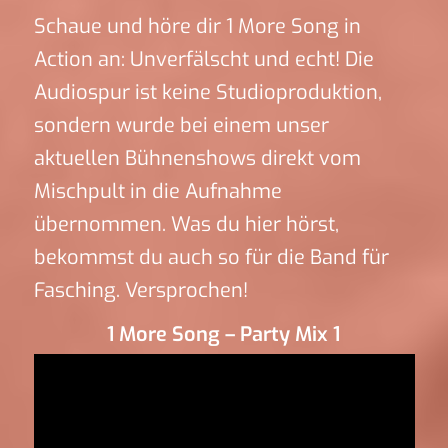
Schaue und höre dir 1 More Song in
Action an: Unverfälscht und echt! Die
Audiospur ist keine Studioproduktion,
sondern wurde bei einem unser
aktuellen Bühnenshows direkt vom
Mischpult in die Aufnahme
übernommen. Was du hier hörst,
bekommst du auch so für die Band für
Fasching. Versprochen!
1 More Song – Party Mix 1