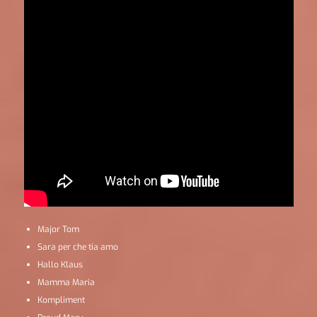
Major Tom
Sara per che tia amo
Hallo Klaus
Mamma Maria
Kompliment