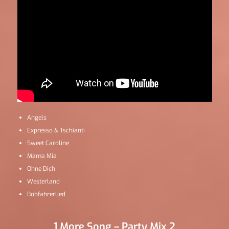
Angels
Expresso & Tschianti
Sweet Caroline
Mama Mia
Ohne Dich
Westerland
Bobfahrerlied
1 More Song – Party Mix 2