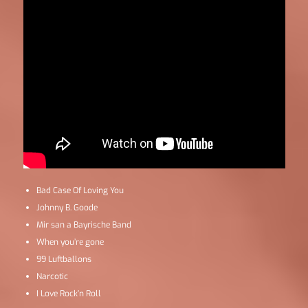
Bad Case Of Loving You
Johnny B. Goode
Mir san a Bayrische Band
When you’re gone
99 Luftballons
Narcotic
I Love Rock’n Roll