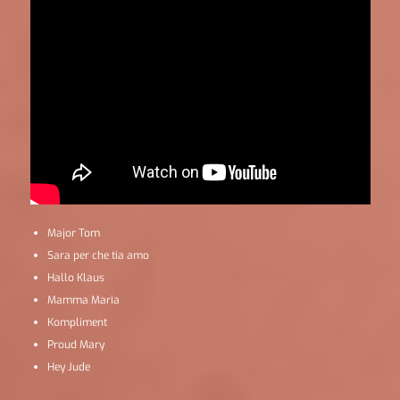
Major Tom
Sara per che tia amo
Hallo Klaus
Mamma Maria
Kompliment
Proud Mary
Hey Jude