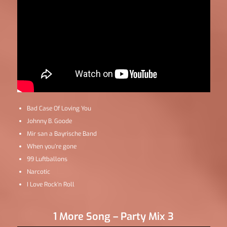
Bad Case Of Loving You
Johnny B. Goode
Mir san a Bayrische Band
When you’re gone
99 Luftballons
Narcotic
I Love Rock’n Roll
1 More Song – Party Mix 3