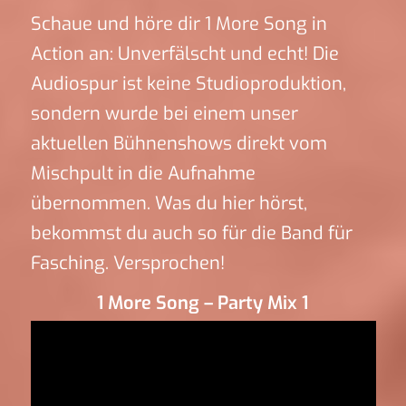
Schaue und höre dir 1 More Song in
Action an: Unverfälscht und echt! Die
Audiospur ist keine Studioproduktion,
sondern wurde bei einem unser
aktuellen Bühnenshows direkt vom
Mischpult in die Aufnahme
übernommen. Was du hier hörst,
bekommst du auch so für die Band für
Fasching. Versprochen!
1 More Song – Party Mix 1