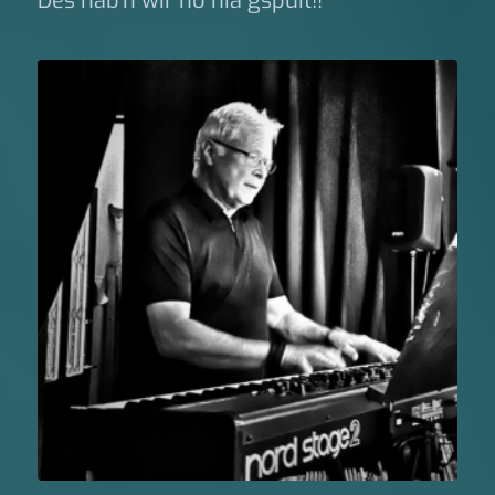
Des hab’n wir no nia gspuit!!