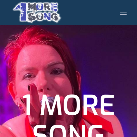
1 MORE
SONG