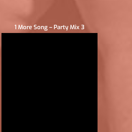
1 More Song – Party Mix 3