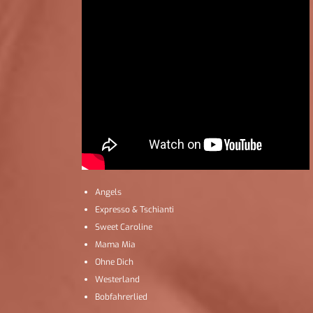
Angels
Expresso & Tschianti
Sweet Caroline
Mama Mia
Ohne Dich
Westerland
Bobfahrerlied