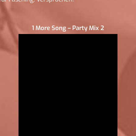
1 More Song – Party Mix 2