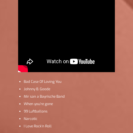
Bad Case Of Loving You
Johnny B. Goode
Mir san a Bayrische Band
When you’re gone
99 Luftballons
Narcotic
I Love Rock’n Roll