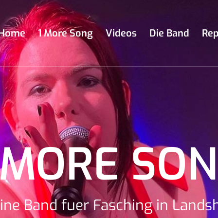
Home
1 More Song
Videos
Die Band
Rep
 MORE SO
ine Band fuer Fasching in Lands