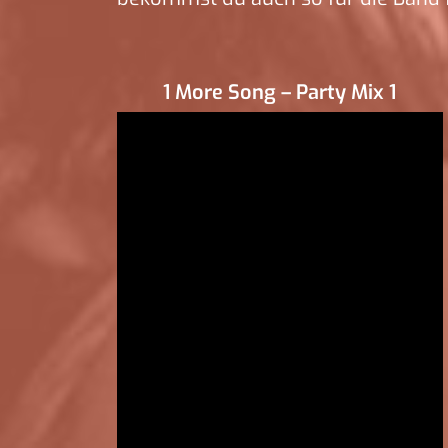
1 More Song – Party Mix 1