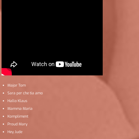
Major Tom
Sara per che tia amo
Hallo Klaus
Mamma Maria
Kompliment
Proud Mary
Hey Jude