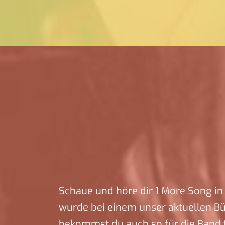
Schaue und höre dir 1 More Song in 
wurde bei einem unser aktuellen B
bekommst du auch so für die Band f