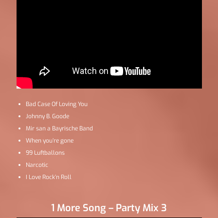
Bad Case Of Loving You
Johnny B. Goode
Mir san a Bayrische Band
When you’re gone
99 Luftballons
Narcotic
I Love Rock’n Roll
1 More Song – Party Mix 3