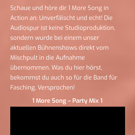
Schaue und höre dir 1 More Song in
Action an: Unverfälscht und echt! Die
Audiospur ist keine Studioproduktion,
sondern wurde bei einem unser
aktuellen Bühnenshows direkt vom
Mischpult in die Aufnahme
übernommen. Was du hier hörst,
bekommst du auch so für die Band für
Fasching. Versprochen!
1 More Song – Party Mix 1