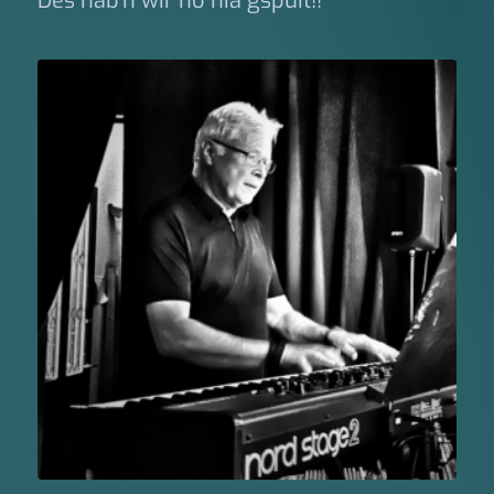
Des hab’n wir no nia gspuit!!