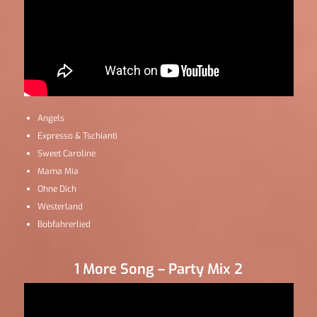
Angels
Expresso & Tschianti
Sweet Caroline
Mama Mia
Ohne Dich
Westerland
Bobfahrerlied
1 More Song – Party Mix 2