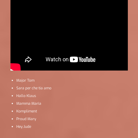
Major Tom
Sara per che tia amo
Hallo Klaus
Mamma Maria
Kompliment
Proud Mary
Hey Jude