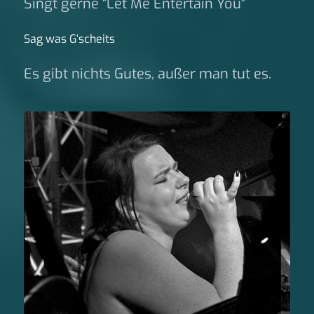
Singt gerne "Let Me Entertain You"
Sag was G‘scheits
Es gibt nichts Gutes, außer man tut es.