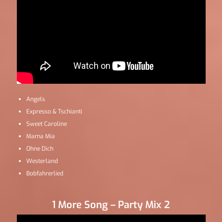
Angels
Expresso & Tschianti
Sweet Caroline
Mama Mia
Ohne Dich
Westerland
Bobfahrerlied
1 More Song – Party Mix 2