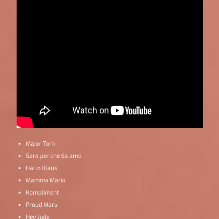
Major Tom
Sara per che tia amo
Hallo Klaus
Mamma Maria
Kompliment
Proud Mary
Hey Jude