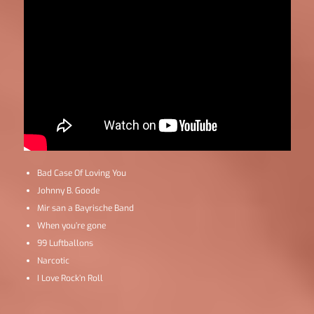
Bad Case Of Loving You
Johnny B. Goode
Mir san a Bayrische Band
When you’re gone
99 Luftballons
Narcotic
I Love Rock’n Roll