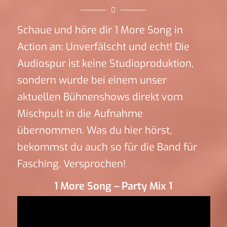
Schaue und höre dir 1 More Song in
Action an: Unverfälscht und echt! Die
Audiospur ist keine Studioproduktion,
sondern wurde bei einem unser
aktuellen Bühnenshows direkt vom
Mischpult in die Aufnahme
übernommen. Was du hier hörst,
bekommst du auch so für die Band für
Fasching. Versprochen!
1 More Song – Party Mix 1