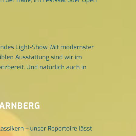
in der Halle, im Festsaal oder Open
endes Light-Show. Mit modernster
iblen Ausstattung sind wir im
zbereit. Und natürlich auch in
TARNBERG
lassikern – unser Repertoire lässt