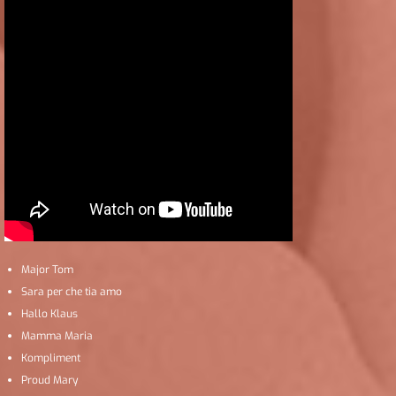
Major Tom
Sara per che tia amo
Hallo Klaus
Mamma Maria
Kompliment
Proud Mary