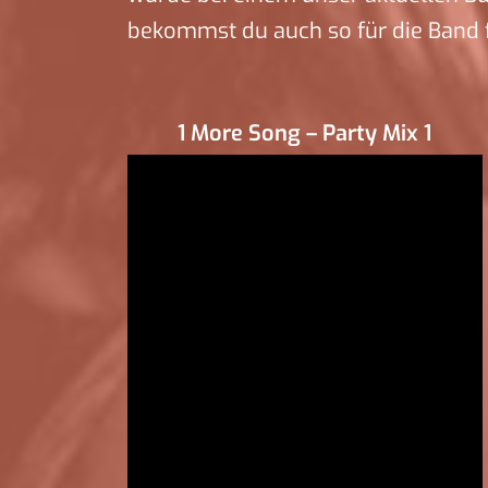
bekommst du auch so für die Band f
1 More Song – Party Mix 1