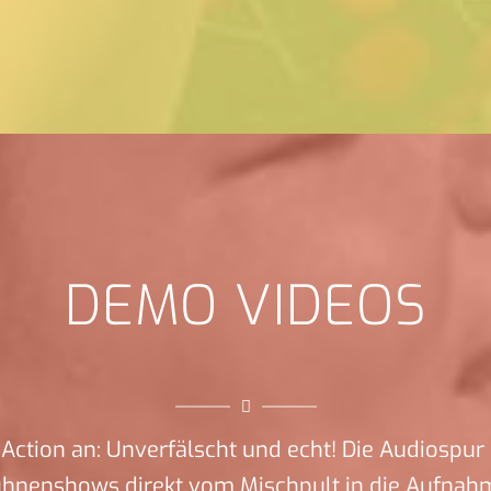
DEMO VIDEOS
Action an: Unverfälscht und echt! Die Audiospur 
ühnenshows direkt vom Mischpult in die Aufnah