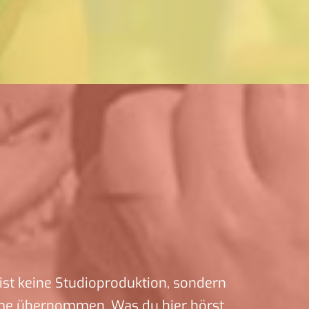
ist keine Studioproduktion, sondern
me übernommen. Was du hier hörst,