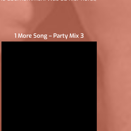
1 More Song – Party Mix 3