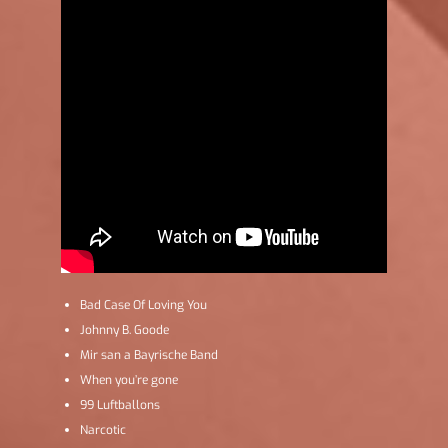
Bad Case Of Loving You
Johnny B. Goode
Mir san a Bayrische Band
When you’re gone
99 Luftballons
Narcotic