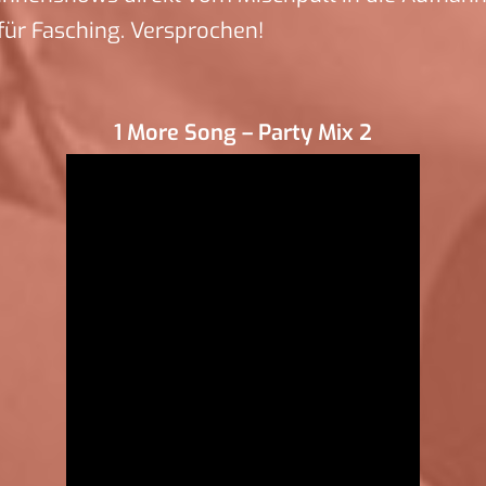
ür Fasching. Versprochen!
1 More Song – Party Mix 2