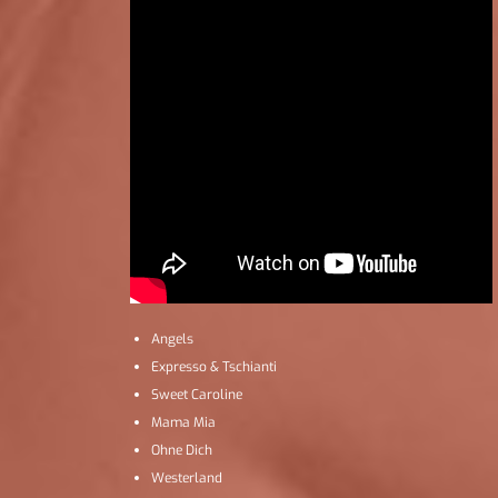
Angels
Expresso & Tschianti
Sweet Caroline
Mama Mia
Ohne Dich
Westerland