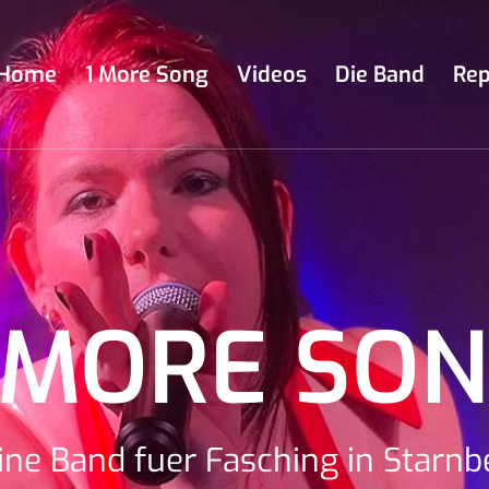
Home
1 More Song
Videos
Die Band
Rep
 MORE SO
ine Band fuer Fasching in Starnb