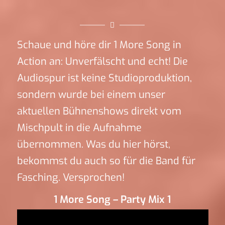
Schaue und höre dir 1 More Song in
Action an: Unverfälscht und echt! Die
Audiospur ist keine Studioproduktion,
sondern wurde bei einem unser
aktuellen Bühnenshows direkt vom
Mischpult in die Aufnahme
übernommen. Was du hier hörst,
bekommst du auch so für die Band für
Fasching. Versprochen!
1 More Song – Party Mix 1