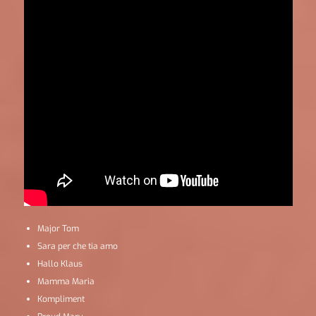
Major Tom
Sara per che tia amo
Hallo Klaus
Mamma Maria
Kompliment