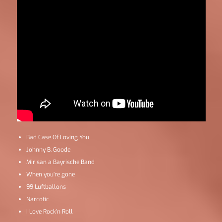
Bad Case Of Loving You
Johnny B. Goode
Mir san a Bayrische Band
When you’re gone
99 Luftballons
Narcotic
I Love Rock’n Roll