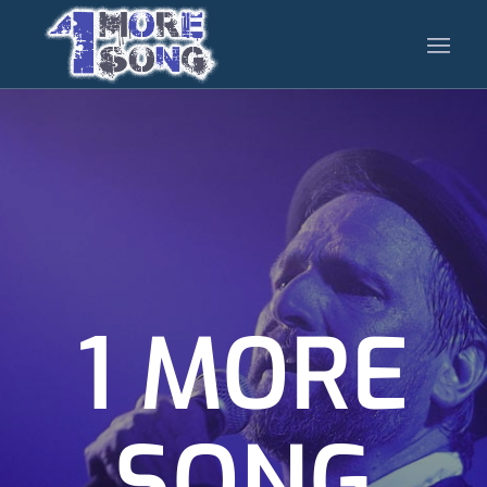
1 MORE
SONG