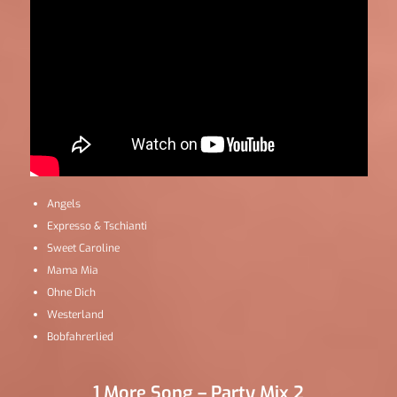
Angels
Expresso & Tschianti
Sweet Caroline
Mama Mia
Ohne Dich
Westerland
Bobfahrerlied
1 More Song – Party Mix 2