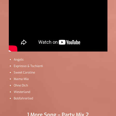
Angels
Expresso & Tschianti
Sweet Caroline
Mama Mia
Ohne Dich
Westerland
Bobfahrerlied
1 More Song – Party Mix 2