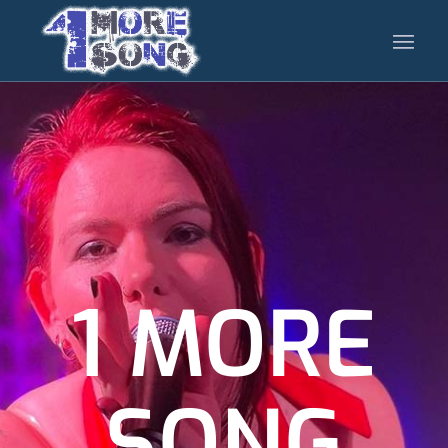
1 MORE
SONG