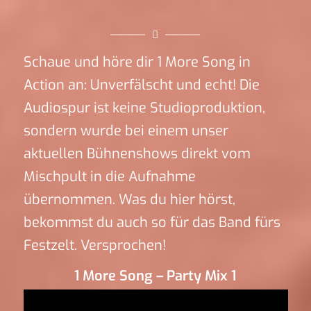
Schaue und höre dir 1 More Song in
Action an: Unverfälscht und echt! Die
Audiospur ist keine Studioproduktion,
sondern wurde bei einem unser
aktuellen Bühnenshows direkt vom
Mischpult in die Aufnahme
übernommen. Was du hier hörst,
bekommst du auch so für das Band fürs
Festzelt. Versprochen!
1 More Song – Party Mix 1