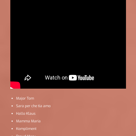
Major Tom
Sara per che tia amo
Hallo Klaus
Mamma Maria
Kompliment