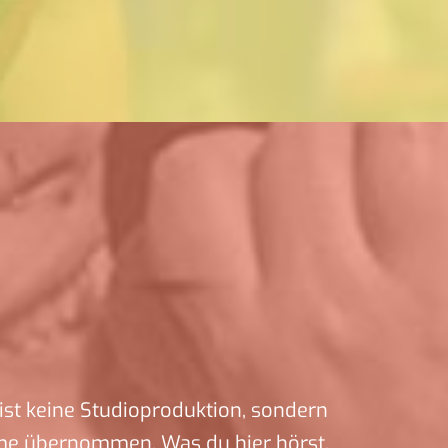
ist keine Studioproduktion, sondern
me übernommen. Was du hier hörst,