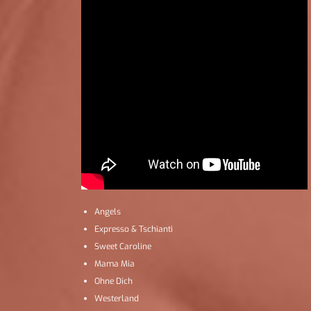
Angels
Expresso & Tschianti
Sweet Caroline
Mama Mia
Ohne Dich
Westerland