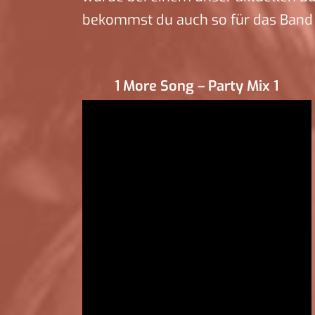
bekommst du auch so für das Band f
1 More Song – Party Mix 1