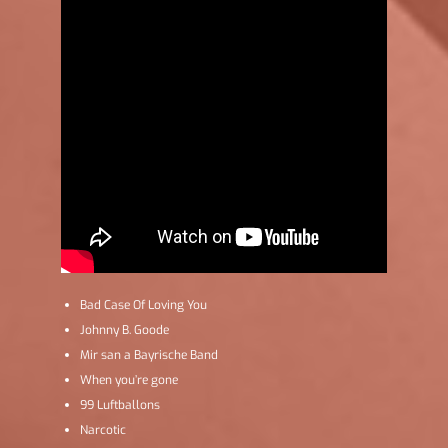
Bad Case Of Loving You
Johnny B. Goode
Mir san a Bayrische Band
When you’re gone
99 Luftballons
Narcotic