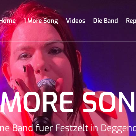
Home
1 More Song
Videos
Die Band
Rep
 MORE SO
ne Band fuer Festzelt in Deggen