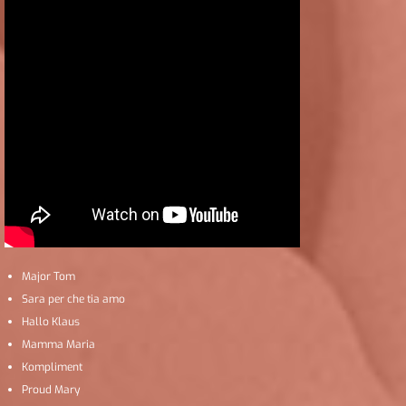
Major Tom
Sara per che tia amo
Hallo Klaus
Mamma Maria
Kompliment
Proud Mary