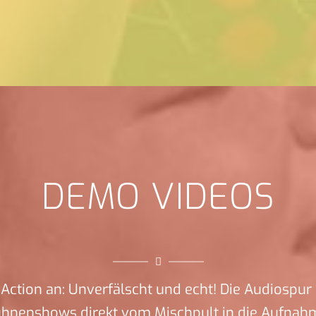
DEMO VIDEOS
Action an: Unverfälscht und echt! Die Audiospur 
ühnenshows direkt vom Mischpult in die Aufnah