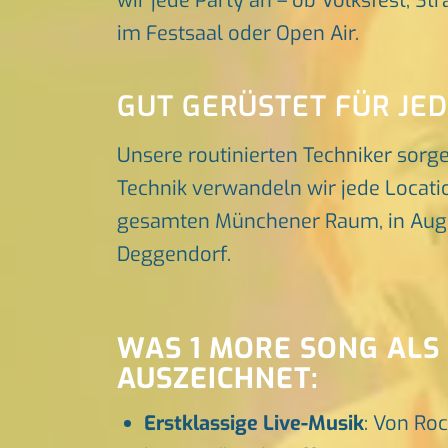
wir jede Party an – ob Volksfest, St
im Festsaal oder Open Air.
GUT GERÜSTET FÜR JE
Unsere routinierten Techniker sorg
Technik verwandeln wir jede Locatio
gesamten Münchener Raum, in Augsbu
Deggendorf.
WAS 1 MORE SONG ALS
AUSZEICHNET:
Erstklassige Live-Musik
: Von Roc