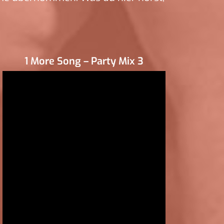
1 More Song – Party Mix 3