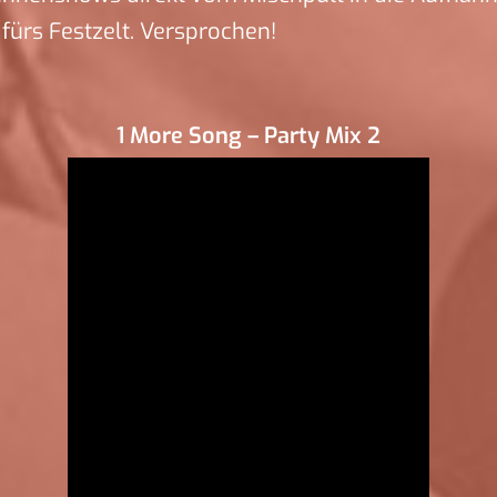
ürs Festzelt. Versprochen!
1 More Song – Party Mix 2