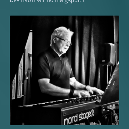
Des hab’n wir no nia gspuit!!