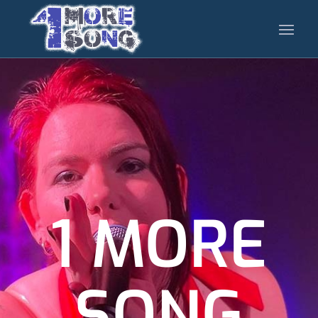
1 MORE
SONG