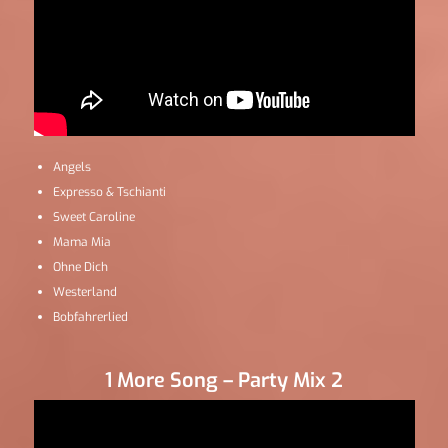
Angels
Expresso & Tschianti
Sweet Caroline
Mama Mia
Ohne Dich
Westerland
Bobfahrerlied
1 More Song – Party Mix 2