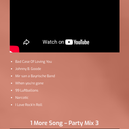
Bad Case Of Loving You
Johnny B. Goode
Mir san a Bayrische Band
When you’re gone
99 Luftballons
Narcotic
I Love Rock’n Roll
1 More Song – Party Mix 3