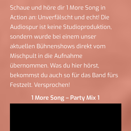
Schaue und höre dir 1 More Song in
Action an: Unverfälscht und echt! Die
Audiospur ist keine Studioproduktion,
sondern wurde bei einem unser
aktuellen Bühnenshows direkt vom
Mischpult in die Aufnahme
übernommen. Was du hier hörst,
bekommst du auch so für das Band fürs
Festzelt. Versprochen!
1 More Song – Party Mix 1