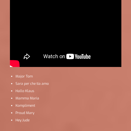
Major Tom
Sara per che tia amo
Hallo Klaus
Mamma Maria
Kompliment
Proud Mary
Hey Jude