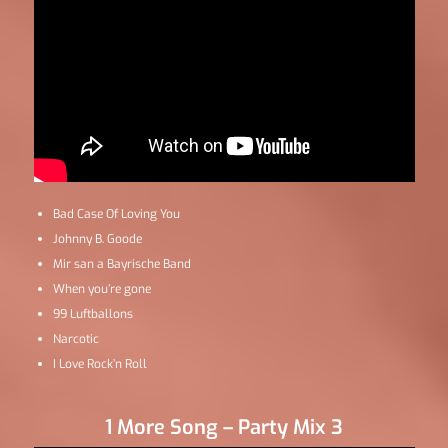
Bad Case Of Loving You
Johnny B. Goode
Mir san a Bayrische Band
When you’re gone
99 Luftballons
Narcotic
I Love Rock’n Roll
1 More Song – Party Mix 3