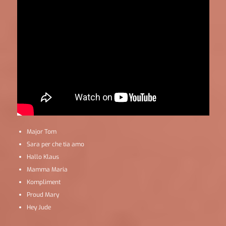
Major Tom
Sara per che tia amo
Hallo Klaus
Mamma Maria
Kompliment
Proud Mary
Hey Jude