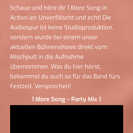
Schaue und höre dir 1 More Song in
Action an: Unverfälscht und echt! Die
Audiospur ist keine Studioproduktion,
sondern wurde bei einem unser
aktuellen Bühnenshows direkt vom
Mischpult in die Aufnahme
übernommen. Was du hier hörst,
bekommst du auch so für das Band fürs
Festzelt. Versprochen!
1 More Song – Party Mix 1