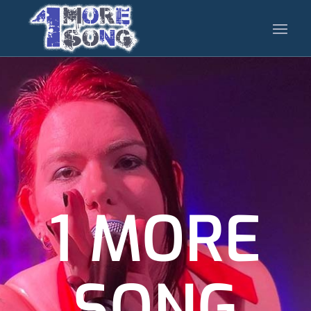
1 MORE
SONG