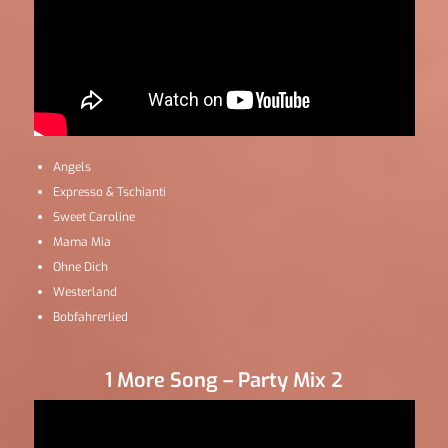
Angels
Expresso & Tschianti
Sweet Caroline
Mama Mia
Ohne Dich
Westerland
Bobfahrerlied
1 More Song – Party Mix 2