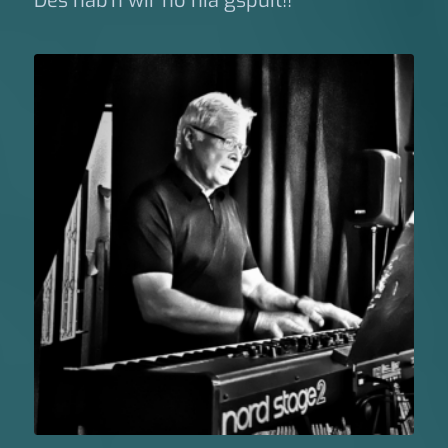
Des hab’n wir no nia gspuit!!