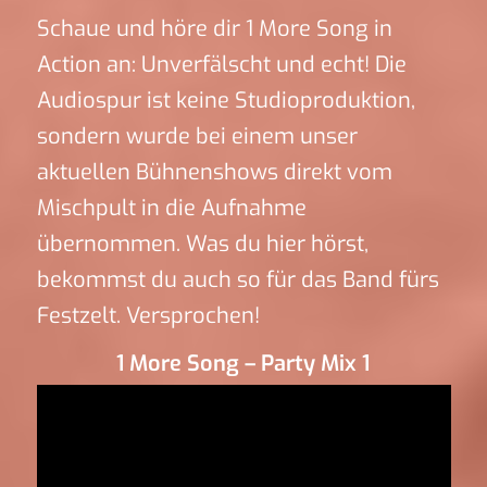
Schaue und höre dir 1 More Song in
Action an: Unverfälscht und echt! Die
Audiospur ist keine Studioproduktion,
sondern wurde bei einem unser
aktuellen Bühnenshows direkt vom
Mischpult in die Aufnahme
übernommen. Was du hier hörst,
bekommst du auch so für das Band fürs
Festzelt. Versprochen!
1 More Song – Party Mix 1