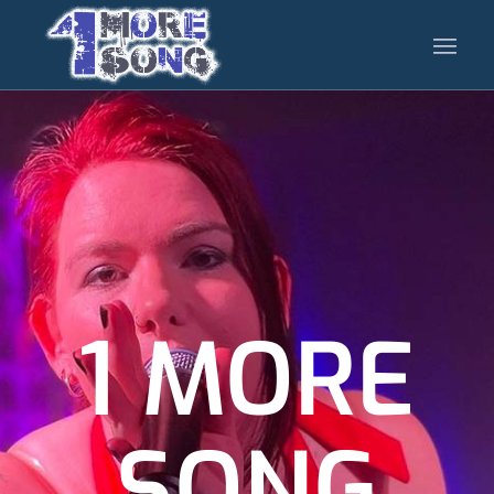
1 MORE
SONG