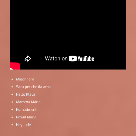
Major Tom
Sara per che tia amo
Hallo Klaus
Mamma Maria
Kompliment
Proud Mary
Hey Jude