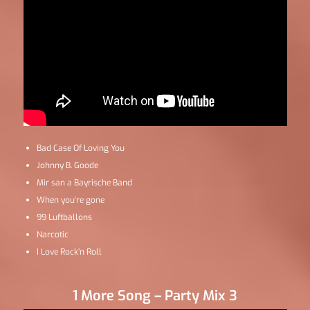
Bad Case Of Loving You
Johnny B. Goode
Mir san a Bayrische Band
When you’re gone
99 Luftballons
Narcotic
I Love Rock’n Roll
1 More Song – Party Mix 3