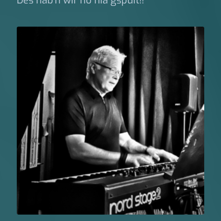
Des hab’n wir no nia gspuit!!