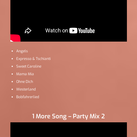
Angels
Expresso & Tschianti
Sweet Caroline
Mama Mia
Ohne Dich
Westerland
Bobfahrerlied
1 More Song – Party Mix 2