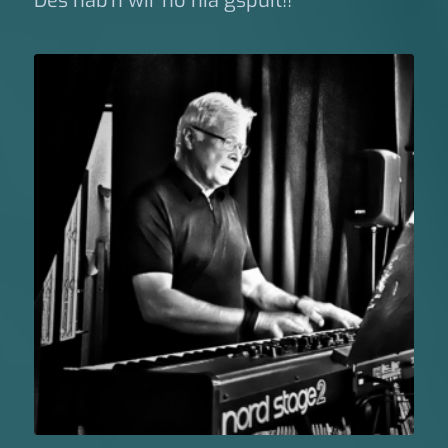
Des hab’n wir no nia gspuit!!