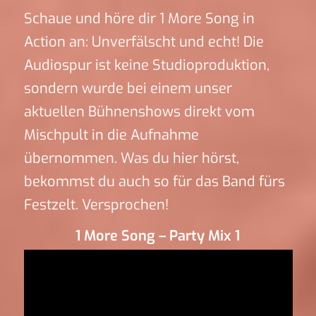
Schaue und höre dir 1 More Song in
Action an: Unverfälscht und echt! Die
Audiospur ist keine Studioproduktion,
sondern wurde bei einem unser
aktuellen Bühnenshows direkt vom
Mischpult in die Aufnahme
übernommen. Was du hier hörst,
bekommst du auch so für das Band fürs
Festzelt. Versprochen!
1 More Song – Party Mix 1