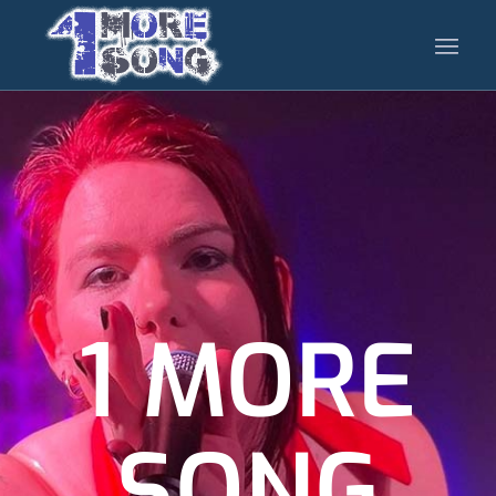
1 MORE
SONG