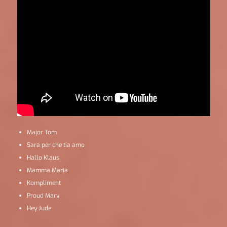
Major Tom
Sara per che tia amo
Hallo Klaus
Mamma Maria
Kompliment
Proud Mary
Hey Jude