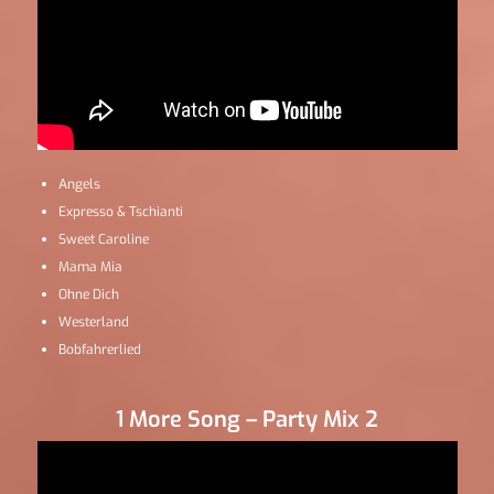
Angels
Expresso & Tschianti
Sweet Caroline
Mama Mia
Ohne Dich
Westerland
Bobfahrerlied
1 More Song – Party Mix 2