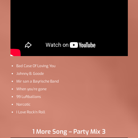
Bad Case Of Loving You
Johnny B. Goode
Mir san a Bayrische Band
When you’re gone
99 Luftballons
Narcotic
I Love Rock’n Roll
1 More Song – Party Mix 3