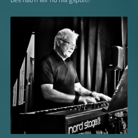
Des hab’n wir no nia gspuit!!