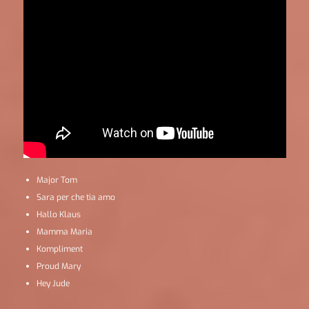
Major Tom
Sara per che tia amo
Hallo Klaus
Mamma Maria
Kompliment
Proud Mary
Hey Jude