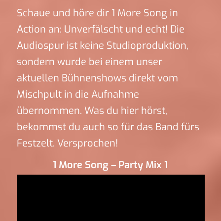
Schaue und höre dir 1 More Song in
Action an: Unverfälscht und echt! Die
Audiospur ist keine Studioproduktion,
sondern wurde bei einem unser
aktuellen Bühnenshows direkt vom
Mischpult in die Aufnahme
übernommen. Was du hier hörst,
bekommst du auch so für das Band fürs
Festzelt. Versprochen!
1 More Song – Party Mix 1