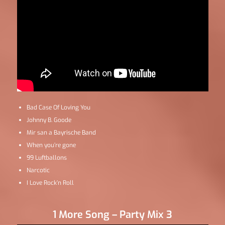
Bad Case Of Loving You
Johnny B. Goode
Mir san a Bayrische Band
When you’re gone
99 Luftballons
Narcotic
I Love Rock’n Roll
1 More Song – Party Mix 3