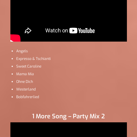
Angels
Expresso & Tschianti
Sweet Caroline
Mama Mia
Ohne Dich
Westerland
Bobfahrerlied
1 More Song – Party Mix 2