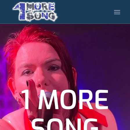
1 MORE
SONG